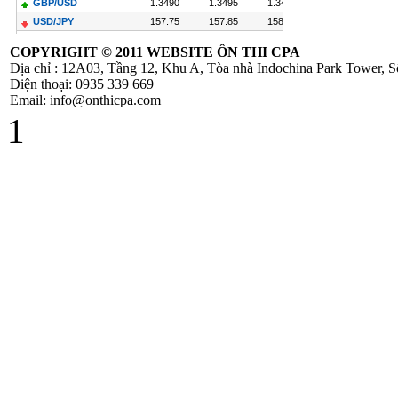
Được Chấp Nhận
COPYRIGHT ©
2011 WEBSITE ÔN THI CPA
Địa chỉ : 12A03, Tầng 12, Khu A, Tòa nhà Indochina Park Tower,
Điện thoại: 0935 339 669
TT 219/2013/TT-
Email: info@onthicpa.com
BTC hướng dẫn
1
thi hành Luật thuế
GTGT và
NĐ209/2013/NĐ-
CP
Hướng Dẫn Quyết
Toán Thuế TNCN
( PIT) Năm 2013