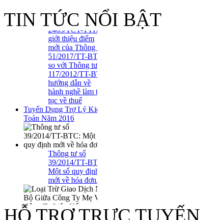
2465/TCT-TTHT
TIN TỨC NỔI BẬT
giới thiệu điểm
mới của Thông tư
51/2017/TT-BTC
so với Thông tư
117/2012/TT-BTC
hướng dẫn về
hành nghề làm thủ
tục về thuế
Tuyển Dụng Trợ Lý Kiểm
Toán Năm 2016
Thông tư số
39/2014/TT-BTC:
Một số quy định
mới về hóa đơn..
Loại Trừ Giao
Dịch Nội Bộ Giữa
HỖ TRỢ TRỰC TUYẾN
Công Ty Mẹ Và
Công Ty Liên Kết