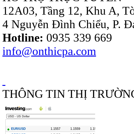
12A03, Tầng 12, Khu A, Tò
4 Nguyễn Đình Chiểu, P. 
Thông tư
10/2014/TT-
Hotline:
0935 339 669
NHNN sửa đổi
Quyết định
info@onthicpa.com
479/2004/QĐ-
NHNN
Công Văn
586/TCT-CS
THÔNG TIN THỊ TRƯỜN
Hướng dẫn các nội
dung chính sách
mới về thuế
GTGT
Hóa Đơn Bị Sai
Sót Nhỏ Vẫn