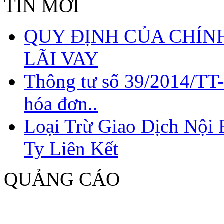
TIN MỚI
QUY ĐỊNH CỦA CHÍNH
LÃI VAY
Thông tư số 39/2014/TT
hóa đơn..
Loại Trừ Giao Dịch Nội
QUY ĐỊNH CỦA
CHÍNH SÁCH THUẾ
Ty Liên Kết
VỀ CHI PHÍ LÃI VAY
QUẢNG CÁO
Công văn