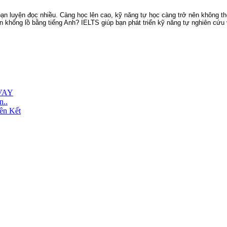
bạn luyện đọc nhiều. Càng học lên cao, kỹ năng tự học càng trở nên không th
 khổng lồ bằng tiếng Anh? IELTS giúp bạn phát triển kỹ năng tự nghiên cứu v
VAY
n..
ên Kết