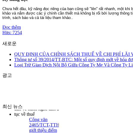
Chưa hết đâu, kỹ năng đọc riêng của bạn cũng sẽ "lên" rất nhanh, một khi 
khảo và nắm được các ý chính cần thiết mà không bị rối bởi lượng thông tin
trình, sách báo và cả tài liệu tham khảo..
Đọc thêm
Hits: 7254
새로운
QUY ĐỊNH CỦA CHÍNH SÁCH THUẾ VỀ CHI PHÍ LÃI 
QUY ĐỊNH CỦA
Thông tư số 39/2014/TT-BTC: Một số quy định mới về hóa đơ
CHÍNH SÁCH THUẾ
Loại Trừ Giao Dịch Nội Bộ Giữa Công Ty Mẹ Và Công Ty Li
VỀ CHI PHÍ LÃI VAY
광고
최신 뉴스
Công văn
2465/TCT-TTHT
giới thiệu điểm
mới của Thông tư
51/2017/TT-BTC