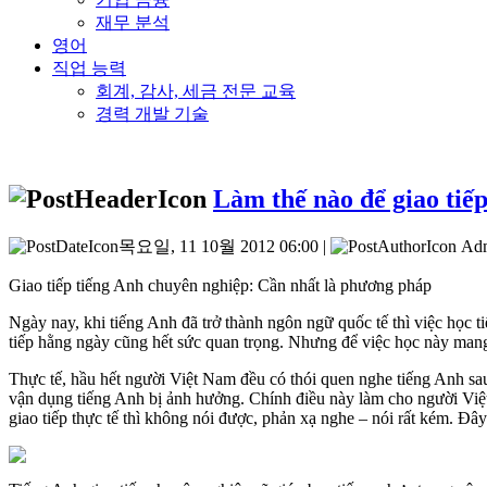
재무 분석
영어
직업 능력
회계, 감사, 세금 전문 교육
경력 개발 기술
Làm thế nào để giao tiế
목요일, 11 10월 2012 06:00 |
Ad
Giao tiếp tiếng Anh chuyên nghiệp: Cần nhất là phương pháp
Ngày nay, khi tiếng Anh đã trở thành ngôn ngữ quốc tế thì việc học t
tiếp hằng ngày cũng hết sức quan trọng. Nhưng để việc học này mang 
Thực tế, hầu hết người Việt Nam đều có thói quen nghe tiếng Anh sau đ
vận dụng tiếng Anh bị ảnh hưởng. Chính điều này làm cho người Việt k
giao tiếp thực tế thì không nói được, phản xạ nghe – nói rất kém. Đâ