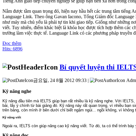
Tiếng Anh giao tiếp chuyên nghiệp sẽ giúp bạn tiến xa hơn trong côn
Nắm được tầm quan trọng đó, hiện nay hầu hết các trung tâm tiếng A
Language Link. Theo ông Gavan Iacono, Tổng Giám đốc Language Link
như máy mà chủ yếu là phải tự tin khi giao tiếp. Giống như những n
viết. Tuy nhiên, điểm khác biệt là khóa học được tích hợp thêm các 
trường làm việc thực tế. Language Link có các phương pháp truyền đạ
Đọc thêm
Hits: 6896
Bí quyết luyện thi IELT
금요일, 24 8월 2012 09:33 |
Adm
Kỹ năng nghe
Kỹ năng đầu tiên mà IELTS giúp bạn rất nhiều là kỹ năng nghe. Với IELTS, 
bài, lấy ý chính từ bài giảng đó. Kỹ năng này rất quan trọng, vì nhiều bạn
trên bảng, còn mình ở bên dưới chỉ biết ngậm ngùi... ngồi không, vì không t
Kỹ năng viết
Ngoài ra, IELTS còn giúp nâng cao kỹ năng viết. Từ đó, ta có thể trình bày
Kỹ năng đọc