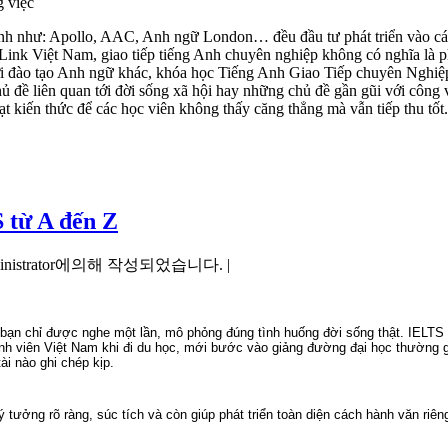
g việc
nh như: Apollo, AAC, Anh ngữ London… đều đầu tư phát triển vào các 
 Việt Nam, giao tiếp tiếng Anh chuyên nghiệp không có nghĩa là phải
ơi đào tạo Anh ngữ khác, khóa học Tiếng Anh Giao Tiếp chuyên Nghiệp
chủ đề liên quan tới đời sống xã hội hay những chủ đề gần gũi với cô
t kiến thức để các học viên không thấy căng thẳng mà vẫn tiếp thu tốt.
S từ A đến Z
inistrator에의해 작성되었습니다. |
bạn chỉ được nghe một lần, mô phỏng đúng tình huống đời sống thật. IELTS gi
 sinh viên Việt Nam khi đi du học, mới bước vào giảng đường đại học thường 
ài nào ghi chép kịp.
 ý tưởng rõ ràng, súc tích và còn giúp phát triển toàn diện cách hành văn riê