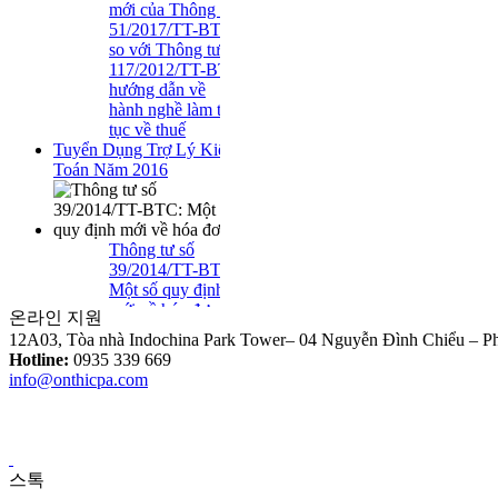
so với Thông tư
117/2012/TT-BTC
hướng dẫn về
hành nghề làm thủ
tục về thuế
Tuyển Dụng Trợ Lý Kiểm
Toán Năm 2016
Thông tư số
39/2014/TT-BTC:
Một số quy định
mới về hóa đơn..
온라인 지원
12A03, Tòa nhà Indochina Park Tower– 04 Nguyễn Đình Chiểu – 
Loại Trừ Giao
Hotline:
0935 339 669
Dịch Nội Bộ Giữa
info@onthicpa.com
Công Ty Mẹ Và
Công Ty Liên Kết
스톡