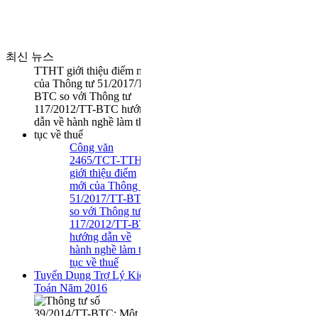
CHÍNH SÁCH THUẾ
VỀ CHI PHÍ LÃI VAY
최신 뉴스
Công văn
2465/TCT-TTHT
giới thiệu điểm
mới của Thông tư
51/2017/TT-BTC
so với Thông tư
117/2012/TT-BTC
hướng dẫn về
hành nghề làm thủ
tục về thuế
Tuyển Dụng Trợ Lý Kiểm
Toán Năm 2016
Thông tư số