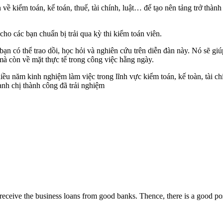
ề kiểm toán, kế toán, thuế, tài chính, luật… để tạo nên tảng trở thành k
cho các bạn chuẩn bị trải qua kỳ thi kiểm toán viên.
c bạn có thể trao dồi, học hỏi và nghiên cứu trên diễn đàn này. Nó sẽ 
mà còn về mặt thực tế trong công việc hằng ngày.
ều năm kinh nghiệm làm việc trong lĩnh vực kiểm toán, kế toàn, tài chí
anh chị thành công đã trải nghiệm
eceive the business loans from good banks. Thence, there is a good possi