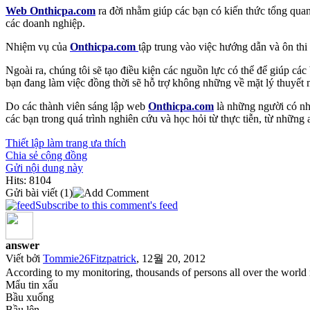
Web Onthicpa.com
ra đời nhằm giúp các bạn có kiến thức tổng quan v
các doanh nghiệp.
Nhiệm vụ của
Onthicpa.com
tập trung vào việc hướng dẫn và ôn thi 
Ngoài ra, chúng tôi sẽ tạo điều kiện các nguồn lực có thể để giúp cá
bạn đang làm việc đồng thời sẽ hỗ trợ không những về mặt lý thuyết 
Do các thành viên sáng lập web
Onthicpa.com
là những người có nhi
các bạn trong quá trình nghiên cứu và học hỏi từ thực tiễn, từ những 
Thiết lập làm trang ưa thích
Chia sẻ cộng đồng
Gửi nội dung này
Hits: 8104
Gửi bài viết
(1)
Subscribe to this comment's feed
answer
Viết bởi
Tommie26Fitzpatrick
, 12월 20, 2012
According to my monitoring, thousands of persons all over the world r
Mẩu tin xấu
Bầu xuống
Bầu lên