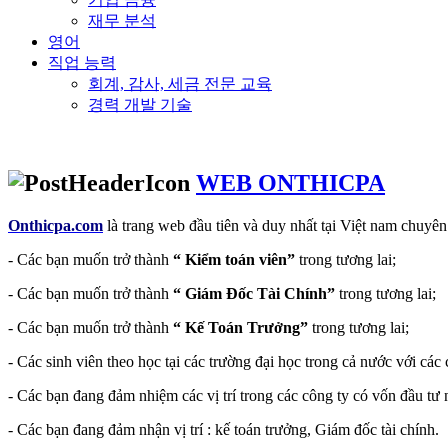
재무 분석
영어
직업 능력
회계, 감사, 세금 전문 교육
경력 개발 기술
WEB ONTHICPA
Onthicpa.com
là trang web đầu tiên và duy nhất tại Việt nam chuyên
- Các bạn muốn trở thành
“ Kiểm toán viên”
trong tương lai;
- Các bạn muốn trở thành
“ Giám Đốc Tài Chính”
trong tương lai;
- Các bạn muốn trở thành
“ Kế Toán Trưởng”
trong tương lai;
- Các sinh viên theo học tại các trường đại học trong cả nước với các
- Các bạn đang đảm nhiệm các vị trí trong các công ty có vốn đầu tư 
- Các bạn đang đảm nhận vị trí : kế toán trưởng, Giám đốc tài chính.