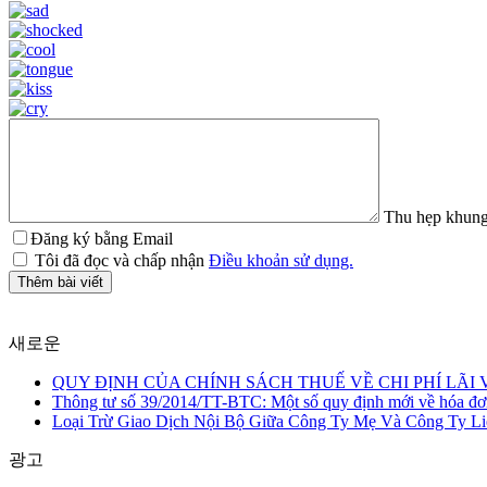
Thu hẹp khung
Đăng ký bằng Email
Tôi đã đọc và chấp nhận
Điều khoản sử dụng.
Thêm bài viết
새로운
QUY ĐỊNH CỦA CHÍNH SÁCH THUẾ VỀ CHI PHÍ LÃI 
Thông tư số 39/2014/TT-BTC: Một số quy định mới về hóa đơ
Loại Trừ Giao Dịch Nội Bộ Giữa Công Ty Mẹ Và Công Ty Li
광고
QUY ĐỊNH CỦA