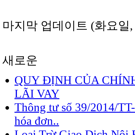
마지막 업데이트 (화요일, 29 
새로운
QUY ĐỊNH CỦA CHÍNH
LÃI VAY
Thông tư số 39/2014/TT
hóa đơn..
Loại Trừ Giao Dịch Nội