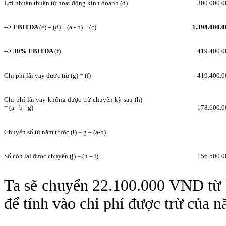
Lợi nhuận thuần từ hoạt động kinh doanh (d)
300.000.0
--> EBITDA
(e) = (d) + (a - b) + (c)
1.398.000.0
--> 30% EBITDA
(f)
419.400.0
Chi phí lãi vay được trừ (g) = (f)
419.400.0
Chi phí lãi vay không được trừ chuyển kỳ sau (h)
= (a - b - g)
178.600.0
Chuyển số từ năm trước (i) = g – (a-b)
Số còn lại được chuyển (j) = (h – i)
156.500.0
Ta sẽ chuyển 22.100.000 VND từ
để tính vào chi phí được trừ của 