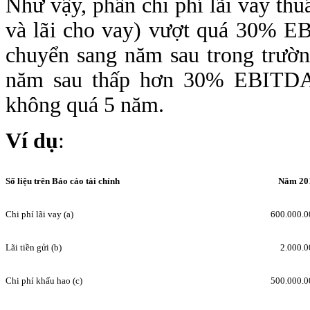
Như vậy, phần chi phí lãi vay thuần
và lãi cho vay) vượt quá 30% E
chuyển sang năm sau trong trườn
năm sau thấp hơn 30% EBITDA. 
không quá 5 năm.
Ví dụ
:
Số liệu trên Báo cáo tài chính
Năm 20
Chi phí lãi vay (a)
600.000.0
Lãi tiền gửi (b)
2.000.0
Chi phí khấu hao (c)
500.000.0