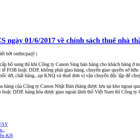
 ngày 01/6/2017 về chính sách thuế nhà th
iết bởi onthicpa@ |
ấp bổ sung thì khi Công ty Canon Sing bán hàng cho khách hàng ở nướ
c tế FOB hoặc DDP, không phải giao hàng, chuyển giao quyền sở hữu 
vụ bốc dỡ, chất hàng...tại KNQ và thuê đơn vị vận chuyển độc lập để 
ua hàng của Công ty Canon Nhật Bản (hàng được lưu tại kho ngoại qua
 hoặc DDP, hàng hóa được giao ngoài lãnh thổ Việt Nam thì Công ty 
VAY
n..
ên Kết