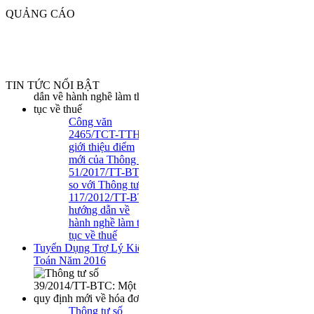
VỀ CHI PHÍ LÃI VAY
QUẢNG CÁO
TIN TỨC NỔI BẬT
Công văn
2465/TCT-TTHT
giới thiệu điểm
mới của Thông tư
51/2017/TT-BTC
so với Thông tư
117/2012/TT-BTC
hướng dẫn về
hành nghề làm thủ
tục về thuế
Tuyển Dụng Trợ Lý Kiểm
Toán Năm 2016
Thông tư số
39/2014/TT-BTC: