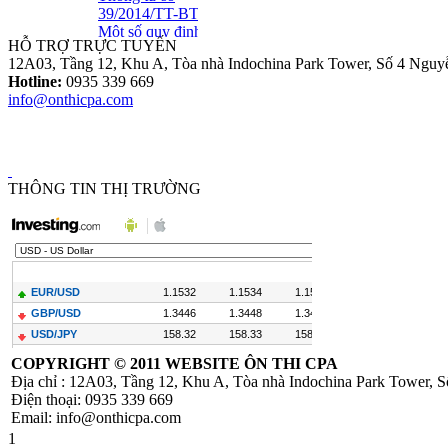
Một số quy định
mới về hóa đơn..
HỖ TRỢ TRỰC TUYẾN
12A03, Tầng 12, Khu A, Tòa nhà Indochina Park Tower, Số 4 Nguy
Hotline:
0935 339 669
Loại Trừ Giao
info@onthicpa.com
Dịch Nội Bộ Giữa
Công Ty Mẹ Và
Công Ty Liên Kết
THÔNG TIN THỊ TRƯỜNG
Thông tư
10/2014/TT-
NHNN sửa đổi
Quyết định
479/2004/QĐ-
NHNN
COPYRIGHT ©
2011 WEBSITE ÔN THI CPA
Địa chỉ : 12A03, Tầng 12, Khu A, Tòa nhà Indochina Park Tower,
Điện thoại: 0935 339 669
Email: info@onthicpa.com
Công Văn
1
586/TCT-CS