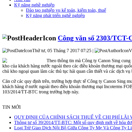
Kỹ năng nghề nghiệp
Đào tạo nghiệp vụ kế toán, kiểm toán, thuế
Kỹ năng phát triển nghề nghiệp
Công văn số 2303/TCT-CS
Thứ tư, 05 Tháng 7 2017 07:25 |
V
Theo thông tin mà Công ty Canon Sing cung c
kho của khách hàng nước ngoài theo các điều khoản thương mại quố
chủ kho ngoại quan làm các thủ tục hải quan cần thiết và các dịch 
Căn cứ các quy định trên, trường hợp thực tế Công ty Canon Sing m
khách hàng ở nước ngoài theo điều khoản thương mại Incoterms FOB
103/2014/TT-BTC trong trường hợp này.
TIN MỚI
QUY ĐỊNH CỦA CHÍNH SÁCH THUẾ VỀ CHI PHÍ LÃI 
Thông tư số 39/2014/TT-BTC: Một số quy định mới về hóa đơ
QUY ĐỊNH CỦA
Loại Trừ Giao Dịch Nội Bộ Giữa Công Ty Mẹ Và Công Ty Li
CHÍNH SÁCH THUẾ