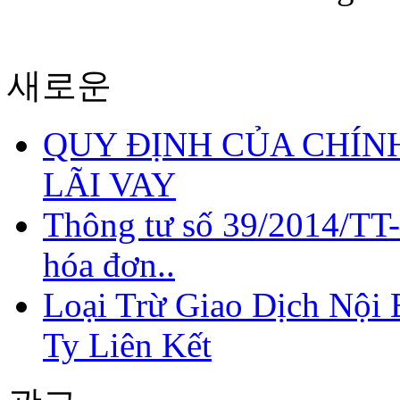
새로운
QUY ĐỊNH CỦA CHÍNH
LÃI VAY
Thông tư số 39/2014/TT
hóa đơn..
Loại Trừ Giao Dịch Nội
Ty Liên Kết
QUY ĐỊNH CỦA
CHÍNH SÁCH THUẾ
VỀ CHI PHÍ LÃI VAY