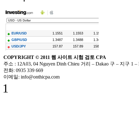
Hướng dẫn các nội
dung chính sách
mới về thuế
GTGT
Hóa Đơn Bị Sai
Sót Nhỏ Vẫn
Được Chấp Nhận
COPYRIGHT ©
2011
웹 사이트
시험
검토
CPA
주소
: 12A03, 04 Nguyen Dinh Chieu
거리
– Dakao
구
–
지구 1
–
전화
: 0935 339 669
이메일
: info@onthicpa.com
TT 219/2013/TT-
1
BTC hướng dẫn
thi hành Luật thuế
GTGT và
NĐ209/2013/NĐ-
CP
Hướng Dẫn Quyết
Toán Thuế TNCN