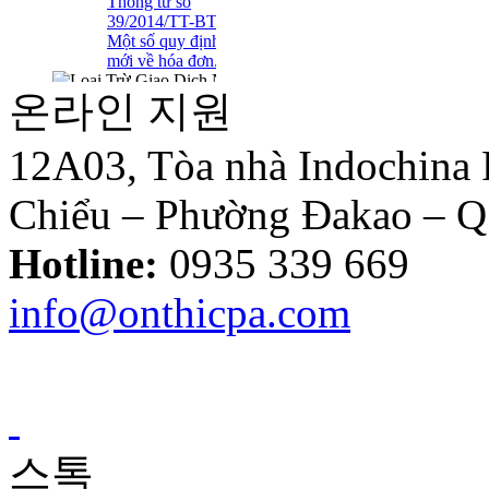
mới về hóa đơn..
온라인 지원
Loại Trừ Giao
Dịch Nội Bộ Giữa
Công Ty Mẹ Và
12A03, Tòa nhà Indochina
Công Ty Liên Kết
Chiểu – Phường Đakao – 
Hotline:
0935 339 669
Thông tư
10/2014/TT-
NHNN sửa đổi
info@onthicpa.com
Quyết định
479/2004/QĐ-
NHNN
Công Văn
스톡
586/TCT-CS