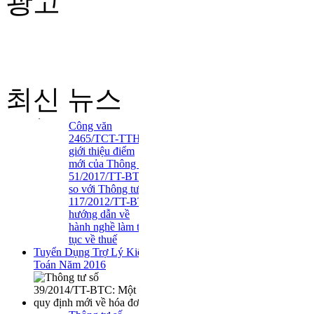
광고
최신 뉴스
Công văn
2465/TCT-TTHT
giới thiệu điểm
mới của Thông tư
51/2017/TT-BTC
so với Thông tư
117/2012/TT-BTC
hướng dẫn về
hành nghề làm thủ
tục về thuế
Tuyển Dụng Trợ Lý Kiểm
Toán Năm 2016
Thông tư số
39/2014/TT-BTC:
Một số quy định