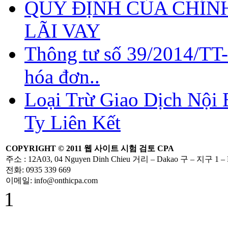
QUY ĐỊNH CỦA CHÍNH
LÃI VAY
Thông tư số 39/2014/TT
hóa đơn..
Loại Trừ Giao Dịch Nội
Ty Liên Kết
COPYRIGHT ©
2011
웹 사이트
시험
검토
CPA
주소
: 12A03, 04 Nguyen Dinh Chieu
거리
– Dakao
구
–
지구 1
–
전화
: 0935 339 669
이메일
: info@onthicpa.com
1