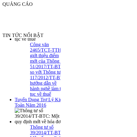
QUẢNG CÁO
Công văn
TIN TỨC NỔI BẬT
2465/TCT-TTHT
giới thiệu điểm
mới của Thông tư
51/2017/TT-BTC
so với Thông tư
117/2012/TT-BTC
hướng dẫn về
hành nghề làm thủ
tục về thuế
Tuyển Dụng Trợ Lý Kiểm
Toán Năm 2016
Thông tư số
39/2014/TT-BTC:
Một số quy định
mới về hóa đơn..