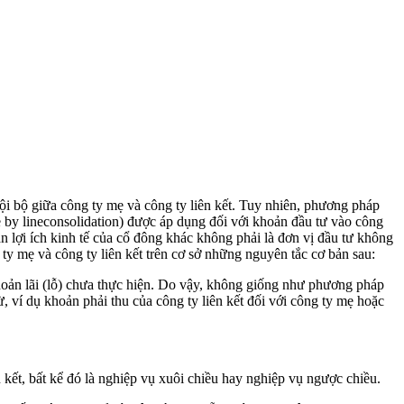
nội bộ giữa công ty mẹ và công ty liên kết. Tuy nhiên, phương pháp
e by lineconsolidation) được áp dụng đối với khoản đầu tư vào công
n lợi ích kinh tế của cổ đông khác không phải là đơn vị đầu tư không
ty mẹ và công ty liên kết trên cơ sở những nguyên tắc cơ bản sau:
khoản lãi (lỗ) chưa thực hiện. Do vậy, không giống như phương pháp
ừ, ví dụ khoản phải thu của công ty liên kết đối với công ty mẹ hoặc
n kết, bất kể đó là nghiệp vụ xuôi chiều hay nghiệp vụ ngược chiều.