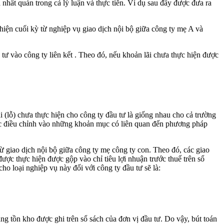
 nhất quán trong cả lý luận và thực tiễn. Ví dụ sau đây được đưa ra
c hiện cuối kỳ từ nghiệp vụ giao dịch nội bộ giữa công ty mẹ A và
u tư vào công ty liên kết . Theo đó, nếu khoản lãi chưa thực hiện được
i (lỗ) chưa thực hiện cho công ty đầu tư là giống nhau cho cả trường
được điều chỉnh vào những khoản mục có liên quan đến phương pháp
 từ giao dịch nội bộ giữa công ty mẹ công ty con. Theo đó, các giao
ược thực hiện được gộp vào chỉ tiêu lợi nhuận trước thuế trên sổ
 cho loại nghiệp vụ này đối với công ty đầu tư sẽ là:
àng tồn kho được ghi trên sổ sách của đơn vị đầu tư. Do vậy, bút toán