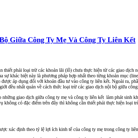
 Bộ Giữa Công Ty Mẹ Và Công Ty Liên Kết
iết phải loại trừ các khoản lãi (lỗ) chưa thực hiện từ các giao dịch 
ủa sự khác biệt này là phương pháp hợp nhất theo từng khoản mục (lin
 được áp dụng đối với khoản đầu tư vào công ty liên kết. Ngoài ra, phầ
ới đều nhất quán về cách thức loại trừ các giao dịch nội bộ giữa công 
o những giao dịch giữa công ty mẹ và công ty liên kết làm phát sinh 
vụ không có đặc điểm trên đây thì không cần thiết phải thực hiện loại tr
ợc xác định theo tỷ lệ lợi ích kinh tế của công ty mẹ trong công ty liê