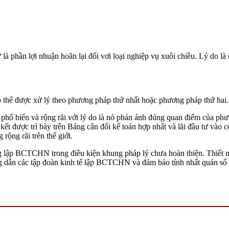
là phần lợi nhuận hoãn lại đối vơi loại nghiệp vụ xuôi chiều. Lý do là 
có thể được xử lý theo phương pháp thứ nhất hoặc phương pháp thứ hai.
phổ biến và rộng rãi với lý do là nó phản ánh đúng quan điểm của p
ết được trì bày trên Bảng cân đối kế toán hợp nhất và lãi đầu tư vào c
rộng rãi trên thế giới.
ng lập BCTCHN trong điều kiện khung pháp lý chưa hoàn thiện. Thiết 
 dẫn các tập đoàn kinh tế lập BCTCHN và đảm bảo tính nhất quán số 