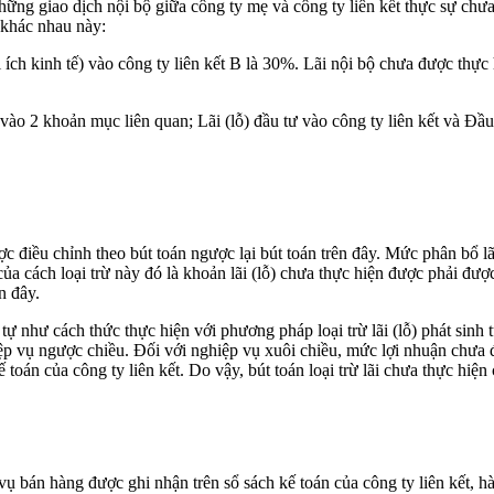
những giao dịch nội bộ giữa công ty mẹ và công ty liên kết thực sự chưa
khác nhau này:
ợi ích kinh tế) vào công ty liên kết B là 30%. Lãi nội bộ chưa được thự
n vào 2 khoản mục liên quan; Lãi (lỗ) đầu tư vào công ty liên kết và Đầ
 điều chỉnh theo bút toán ngược lại bút toán trên đây. Mức phân bổ lã
của cách loại trừ này đó là khoản lãi (lỗ) chưa thực hiện được phải 
n đây.
g tự như cách thức thực hiện với phương pháp loại trừ lãi (lỗ) phát sinh
ệp vụ ngược chiều. Đối với nghiệp vụ xuôi chiều, mức lợi nhuận chưa đ
 toán của công ty liên kết. Do vậy, bút toán loại trừ lãi chưa thực hiện
vụ bán hàng được ghi nhận trên sổ sách kế toán của công ty liên kết, h