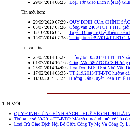
29/04/2014 06:25
-
Loại Trừ Giao Dịch Nội Bộ Gi
Tin mới hơn:
29/09/2020 07:29
-
QUY ĐỊNH CỦA CHÍNH SÁCH
05/07/2017 07:26
-
Công văn 2465/TCT-TTHT giới t
12/10/2016 04:11
-
Tuyển Dụng Trợ Lý Kiểm Toán
15/05/2014 07:38
-
Thông tư số 39/2014/TT-BTC: Mộ
Tin cũ hơn:
25/03/2014 15:27
-
Thông tư 10/2014/TT-NHNN sử
01/03/2014 16:16
-
Công Văn 586/TCT-CS Hướng dẫ
25/02/2014 14:00
-
Hóa Đơn Bị Sai Sót Nhỏ Vẫn 
17/02/2014 03:35
-
TT 219/2013/TT-BTC hướng dẫ
11/02/2014 13:27
-
Hướng Dẫn Quyết Toán Thuế T
TIN MỚI
QUY ĐỊNH CỦA
QUY ĐỊNH CỦA CHÍNH SÁCH THUẾ VỀ CHI PHÍ LÃI 
CHÍNH SÁCH THUẾ
Thông tư số 39/2014/TT-BTC: Một số quy định mới về hóa đơ
VỀ CHI PHÍ LÃI VAY
Loại Trừ Giao Dịch Nội Bộ Giữa Công Ty Mẹ Và Công Ty Li