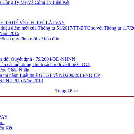
ữa Công Ty Mẹ Và Công Ty Liên Kết
 THUẾ VỀ CHI PHÍ LÃI VAY
hiệu điểm mới của Thông tư 51/2017/TT-BTC so với Thông tư 117/20
 Năm 2016
t số quy định mới về hóa đơn..
a đổi Quyết định 479/2004/QĐ-NHNN
n các nội dung chính sách mới về thuế GTGT
Được Chấp Nhận
n thi hành Luật thuế GTGT và NĐ209/2013/NĐ-CP
NCN ( PIT) Năm 2013
Trang kế >>
VAY
n..
ên Kết