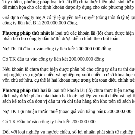
Tuy nhiên, phương pháp loại trừ lãi (lỗ) chưa thực hiện phát sinh từ 
để minh họa cho các định khoản được áp dụng cho các phương pháp 
Giả định công ty mẹ A có tỷ lệ quyền biểu quyết (đồng thời là tỷ lệ l
công ty liên kết B là 200.000.000 đồng.
Phương pháp thứ nhất
là loại trừ các khoản lãi (lỗ) chưa được hiệ
phân bổ cho công ty đầu tư thì được điều chỉnh theo bút toán:
Nợ TK lãi đầu tư vào công ty liên kết: 200.000.000 đồng
Có TK đầu tư vào công ty liên kết 200.000.000 đồng
Nếu khoản lỗ chưa thực hiện được phân bổ cho công ty đầu tư thì được
hợp nghiệp vụ ngược chiều và nghiệp vụ xuôi chiều. cơ sở khoa học 
vốn chủ sở hữu, cụ thể là hai khoản mục trong bút toán điều chỉnh trê
Phương pháp thứ hai
là loại trừ khoản lãi (lỗ) chưa thực hiện tươn
dịch này được phân chia thành hai loại: nghiệp vụ xuôi chiều và nghi
sách kế toán của đơn vị đầu tư và chỉ tiêu hàng tồn kho trên sổ sách kế
Nợ TK Lợi nhuận trước thuế (hoặc giá vốn hàng bán): 200.000.000
Có TK Đầu tư vào công ty liên kết: 200.000.000
Đối với loại nghiệp vụ ngược chiều, số lợi nhuận phát sinh từ nghiệp 