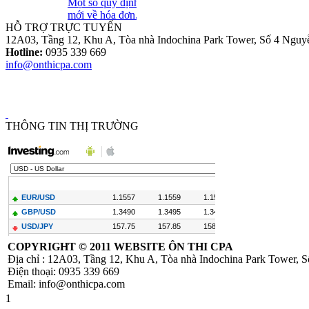
HỖ TRỢ TRỰC TUYẾN
Loại Trừ Giao
12A03, Tầng 12, Khu A, Tòa nhà Indochina Park Tower, Số 4 Nguy
Dịch Nội Bộ Giữa
Hotline:
0935 339 669
Công Ty Mẹ Và
info@onthicpa.com
Công Ty Liên Kết
THÔNG TIN THỊ TRƯỜNG
Thông tư
10/2014/TT-
NHNN sửa đổi
Quyết định
479/2004/QĐ-
NHNN
COPYRIGHT ©
2011 WEBSITE ÔN THI CPA
Địa chỉ : 12A03, Tầng 12, Khu A, Tòa nhà Indochina Park Tower,
Công Văn
Điện thoại: 0935 339 669
586/TCT-CS
Email: info@onthicpa.com
Hướng dẫn các nội
dung chính sách
1