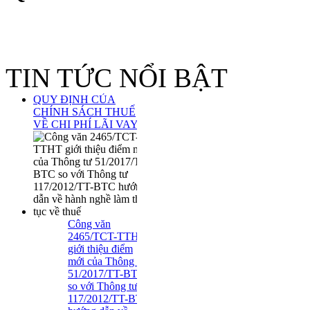
TIN TỨC NỔI BẬT
QUY ĐỊNH CỦA
CHÍNH SÁCH THUẾ
VỀ CHI PHÍ LÃI VAY
Công văn
2465/TCT-TTHT
giới thiệu điểm
mới của Thông tư
51/2017/TT-BTC
so với Thông tư
117/2012/TT-BTC
hướng dẫn về