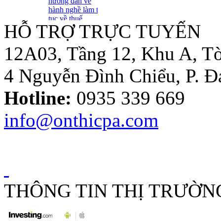
hành nghề làm thủ
tục về thuế
Tuyển Dụng Trợ Lý Kiểm
HỖ TRỢ TRỰC TUYẾN
Toán Năm 2016
12A03, Tầng 12, Khu A, Tò
Thông tư số
4 Nguyễn Đình Chiểu, P. 
39/2014/TT-BTC:
Một số quy định
mới về hóa đơn..
Hotline:
0935 339 669
info@onthicpa.com
Loại Trừ Giao
Dịch Nội Bộ Giữa
Công Ty Mẹ Và
Công Ty Liên Kết
THÔNG TIN THỊ TRƯỜN
Thông tư
10/2014/TT-
NHNN sửa đổi