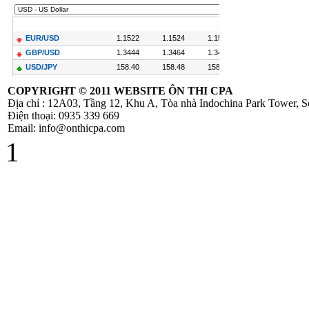
Quyết định
479/2004/QĐ-
NHNN
Công Văn
COPYRIGHT ©
2011 WEBSITE ÔN THI CPA
586/TCT-CS
Địa chỉ : 12A03, Tầng 12, Khu A, Tòa nhà Indochina Park Tower,
Hướng dẫn các nội
Điện thoại: 0935 339 669
dung chính sách
Email: info@onthicpa.com
mới về thuế
1
GTGT
Hóa Đơn Bị Sai
Sót Nhỏ Vẫn
Được Chấp Nhận
TT 219/2013/TT-
BTC hướng dẫn