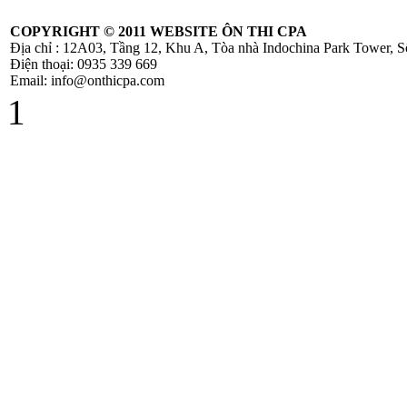
COPYRIGHT ©
2011 WEBSITE ÔN THI CPA
Địa chỉ : 12A03, Tầng 12, Khu A, Tòa nhà Indochina Park Tower,
Công Văn
Điện thoại: 0935 339 669
586/TCT-CS
Email: info@onthicpa.com
Hướng dẫn các nội
1
dung chính sách
mới về thuế
GTGT
Hóa Đơn Bị Sai
Sót Nhỏ Vẫn
Được Chấp Nhận
TT 219/2013/TT-
BTC hướng dẫn
thi hành Luật thuế
GTGT và
NĐ209/2013/NĐ-
CP