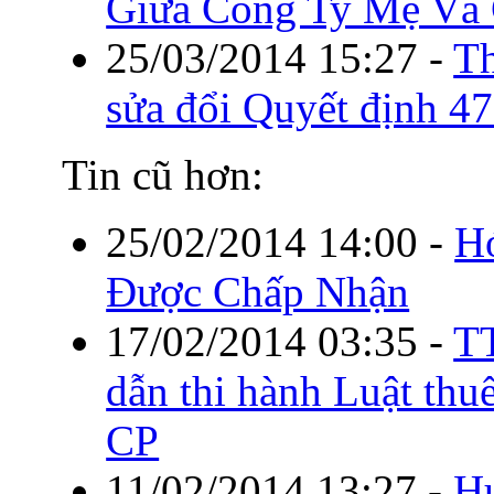
Giữa Công Ty Mẹ Và 
25/03/2014 15:27
-
T
sửa đổi Quyết định
Tin cũ hơn:
25/02/2014 14:00
-
H
Được Chấp Nhận
17/02/2014 03:35
-
T
dẫn thi hành Luật t
CP
11/02/2014 13:27
-
H