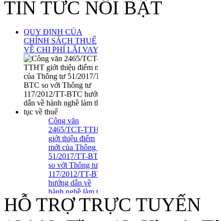
TIN TỨC NỔI BẬT
QUY ĐỊNH CỦA
CHÍNH SÁCH THUẾ
VỀ CHI PHÍ LÃI VAY
Công văn
2465/TCT-TTHT
giới thiệu điểm
mới của Thông tư
51/2017/TT-BTC
so với Thông tư
117/2012/TT-BTC
hướng dẫn về
hành nghề làm thủ
HỖ TRỢ TRỰC TUYẾN
tục về thuế
Tuyển Dụng Trợ Lý Kiểm
Toán Năm 2016