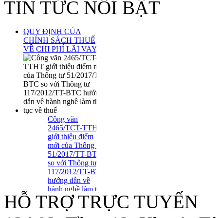
TIN TỨC NỔI BẬT
QUY ĐỊNH CỦA
CHÍNH SÁCH THUẾ
VỀ CHI PHÍ LÃI VAY
Công văn
2465/TCT-TTHT
giới thiệu điểm
mới của Thông tư
51/2017/TT-BTC
so với Thông tư
117/2012/TT-BTC
hướng dẫn về
hành nghề làm thủ
HỖ TRỢ TRỰC TUYẾN
tục về thuế
Tuyển Dụng Trợ Lý Kiểm
Toán Năm 2016