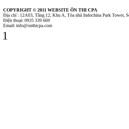
COPYRIGHT ©
2011 WEBSITE ÔN THI CPA
Địa chỉ : 12A03, Tầng 12, Khu A, Tòa nhà Indochina Park Tower,
Công Văn
Điện thoại: 0935 339 669
586/TCT-CS
Email: info@onthicpa.com
Hướng dẫn các nội
1
dung chính sách
mới về thuế
GTGT
Hóa Đơn Bị Sai
Sót Nhỏ Vẫn
Được Chấp Nhận
TT 219/2013/TT-
BTC hướng dẫn
thi hành Luật thuế
GTGT và
NĐ209/2013/NĐ-
CP