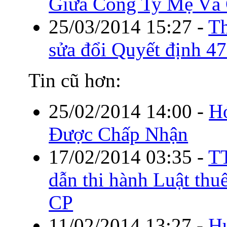
Giữa Công Ty Mẹ Và 
25/03/2014 15:27
-
T
sửa đổi Quyết định
Tin cũ hơn:
25/02/2014 14:00
-
H
Được Chấp Nhận
17/02/2014 03:35
-
T
dẫn thi hành Luật t
CP
11/02/2014 13:27
-
H