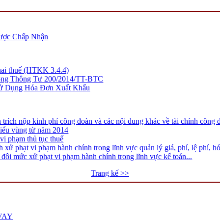
Được Chấp Nhận
hai thuế (HTKK 3.4.4)
ong Thông Tư 200/2014/TT-BTC
ử Dụng Hóa Đơn Xuất Khẩu
ích nộp kinh phí công đoàn và các nội dung khác về tài chính công 
ểu vùng từ năm 2014
 vi phạm thủ tục thuế
 phạt vi phạm hành chính trong lĩnh vực quản lý giá, phí, lệ phí, h
i mức xử phạt vi phạm hành chính trong lĩnh vực kế toán...
Trang kế >>
VAY