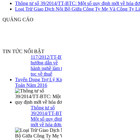
Thông tư số 39/2014/TT-BTC: Một số quy định mới về hóa đơ
Loại Trừ Giao Dịch Nội Bộ Giữa Công Ty Mẹ Và Công Ty Li
Công văn
QUẢNG CÁO
2465/TCT-TTHT
giới thiệu điểm
mới của Thông tư
51/2017/TT-BTC
so với Thông tư
117/2012/TT-BTC
TIN TỨC NỔI BẬT
hướng dẫn về
hành nghề làm thủ
tục về thuế
Tuyển Dụng Trợ Lý Kiểm
Toán Năm 2016
Thông tư số
39/2014/TT-BTC:
Một số quy định
mới về hóa đơn..