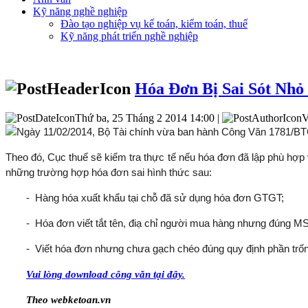
Kỹ năng nghề nghiệp
Đào tạo nghiệp vụ kế toán, kiểm toán, thuế
Kỹ năng phát triển nghề nghiệp
Hóa Đơn Bị Sai Sót Nh
Thứ ba, 25 Tháng 2 2014 14:00 |
V
Ngày 11/02/2014, Bộ Tài chính vừa ban hành Công Văn 1781/BTC-
Theo đó, Cục thuế sẽ kiểm tra thực tế nếu hóa đơn đã lập phù hợp v
những trường hợp hóa đơn sai hình thức sau:
- Hàng hóa xuất khẩu tại chỗ đã sử dụng hóa đơn GTGT;
- Hóa đơn viết tắt tên, điạ chỉ người mua hàng nhưng đúng MS
- Viết hóa đơn nhưng chưa gạch chéo đúng quy định phần trố
Vui lòng download công văn tại đây.
Theo webketoan.vn