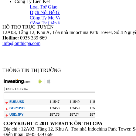
Loại Trừ Giao
Dịch Nội Bộ Giữa
Công Ty Mẹ Và
Công Ty Liên Kết
HỖ TRỢ TRỰC TUYẾN
12A03, Tầng 12, Khu A, Tòa nhà Indochina Park Tower, Số 4 Nguy
Hotline:
0935 339 669
info@onthicpa.com
Thông tư
10/2014/TT-
NHNN sửa đổi
Quyết định
479/2004/QĐ-
THÔNG TIN THỊ TRƯỜNG
NHNN
Công Văn
586/TCT-CS
Hướng dẫn các nội
dung chính sách
mới về thuế
COPYRIGHT ©
2011 WEBSITE ÔN THI CPA
GTGT
Địa chỉ : 12A03, Tầng 12, Khu A, Tòa nhà Indochina Park Tower,
Điện thoại: 0935 339 669