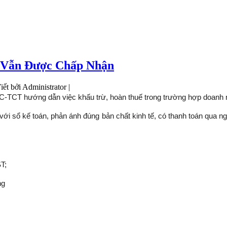
ỏ Vẫn Được Chấp Nhận
iết bởi Administrator |
TCT hướng dẫn việc khấu trừ, hoàn thuế trong trường hợp doanh ng
ới sổ kế toán, phản ánh đúng bản chất kinh tế, có thanh toán qua ngâ
T;
ng