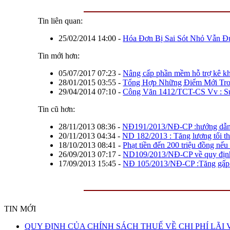
Tin liên quan:
25/02/2014 14:00
-
Hóa Đơn Bị Sai Sót Nhỏ Vẫn 
Tin mới hơn:
05/07/2017 07:23
-
Nâng cấp phần mềm hỗ trợ kê k
28/01/2015 03:55
-
Tổng Hợp Những Điểm Mới Tr
29/04/2014 07:10
-
Công Văn 1412/TCT-CS Vv : S
Tin cũ hơn:
28/11/2013 08:36
-
NĐ191/2013/NĐ-CP :hướng dẫn tr
20/11/2013 04:34
-
ND 182/2013 : Tăng lương tối thi
18/10/2013 08:41
-
Phạt tiền đến 200 triệu đồng nếu
26/09/2013 07:17
-
ND109/2013/NĐ-CP về quy định xử
17/09/2013 15:45
-
NĐ 105/2013/NĐ-CP :Tăng gấp đô
QUY ĐỊNH CỦA
CHÍNH SÁCH THUẾ
VỀ CHI PHÍ LÃI VAY
TIN MỚI
QUY ĐỊNH CỦA CHÍNH SÁCH THUẾ VỀ CHI PHÍ LÃI 