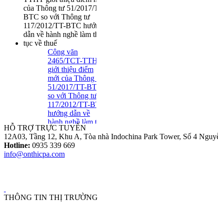
Công văn
2465/TCT-TTHT
giới thiệu điểm
mới của Thông tư
51/2017/TT-BTC
so với Thông tư
117/2012/TT-BTC
hướng dẫn về
hành nghề làm thủ
HỖ TRỢ TRỰC TUYẾN
tục về thuế
12A03, Tầng 12, Khu A, Tòa nhà Indochina Park Tower, Số 4 Nguy
Tuyển Dụng Trợ Lý Kiểm
Hotline:
0935 339 669
Toán Năm 2016
info@onthicpa.com
Thông tư số
39/2014/TT-BTC:
THÔNG TIN THỊ TRƯỜNG
Một số quy định
mới về hóa đơn..