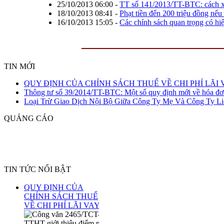
25/10/2013 06:00
-
TT số 141/2013/TT-BTC: cách x
18/10/2013 08:41
-
Phạt tiền đến 200 triệu đồng nếu
16/10/2013 15:05
-
Các chính sách quan trọng có hi
TIN MỚI
QUY ĐỊNH CỦA CHÍNH SÁCH THUẾ VỀ CHI PHÍ LÃI 
Thông tư số 39/2014/TT-BTC: Một số quy định mới về hóa đơ
Loại Trừ Giao Dịch Nội Bộ Giữa Công Ty Mẹ Và Công Ty Li
QUẢNG CÁO
TIN TỨC NỔI BẬT
QUY ĐỊNH CỦA
CHÍNH SÁCH THUẾ
VỀ CHI PHÍ LÃI VAY