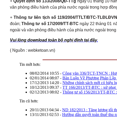
+
Quyết định số 133/2008/QĐ-TTg
ngày 01 tháng 10 năm
văn phòng điều hành của phía nước ngoài trong hợp đồng
+
Thông tư liên tịch số 119/2004/TTLT/BTC-TLĐLĐV
đoàn;
Thông tư số 17/2009/TT-BTC
ngày 22 tháng 01 nă
ngoài và văn phòng điều hành của phía nước ngoài trong
Vui lòng download toàn bộ nghị định tại đây
.
( Nguồn : webketoan.vn)
Tin mới hơn:
08/02/2014 10:55
-
Công văn 336/TCT-TNCN : Hướn
02/01/2014 08:07
-
Bàn Luận Về Phương Pháp Lập
17/12/2013 14:20
-
Những chính sách mới có hiệu l
10/12/2013 09:37
-
TT 166/2013/TT-BTC : xử phạt vi
02/12/2013 08:02
-
Thông tư số 156/2013/TT-BTC : Hư
Tin cũ hơn:
20/11/2013 04:34
-
ND 182/2013 : Tăng lương tối thi
13/11/2013 02:53
-
Hướng dẫn quyết toán thuế thu 