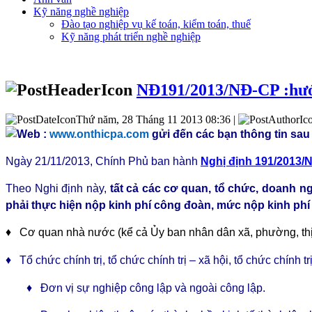
Kỹ năng nghề nghiệp
Đào tạo nghiệp vụ kế toán, kiểm toán, thuế
Kỹ năng phát triển nghề nghiệp
NĐ191/2013/NĐ-CP :hướng
Thứ năm, 28 Tháng 11 2013 08:36 |
Web :
www.onthicpa.com
gửi đến các bạn thông tin sau 
Ngày 21/11/2013, Chính Phủ ban hành
Nghị định 191/2013/
Theo Nghi định này,
tất cả các cơ quan, tổ chức, doanh n
phải thực hiện nộp kinh phí công đoàn, mức nộp kinh ph
♦ Cơ quan nhà nước (kể cả Ủy ban nhân dân xã, phường, thị t
♦ Tổ chức chính trị, tổ chức chính trị – xã hội, tổ chức chính t
♦ Đơn vị sự nghiệp công lập và ngoài công lập.