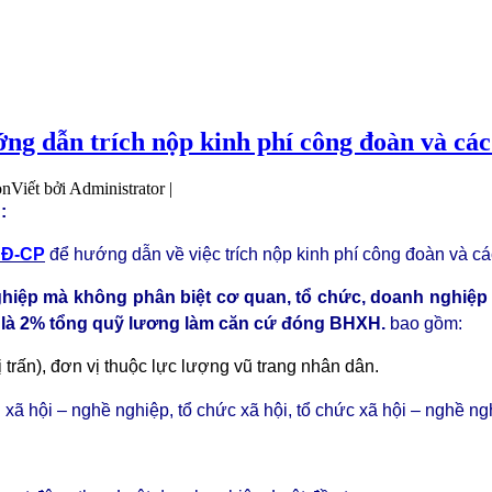
 dẫn trích nộp kinh phí công đoàn và các 
Viết bởi Administrator |
:
NĐ-CP
để hướng dẫn về việc trích nộp kinh phí công đoàn và cá
ghiệp mà không phân biệt cơ quan, tổ chức, doanh nghiệp
í là 2% tổng quỹ lương làm căn cứ đóng BHXH.
bao gồm:
rấn), đơn vị thuộc lực lượng vũ trang nhân dân.
rị xã hội – nghề nghiệp, tổ chức xã hội, tổ chức xã hội – nghề ng