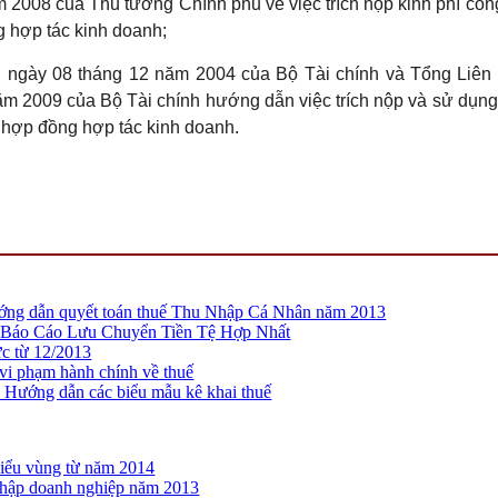
 2008 của Thủ tướng Chính phủ về việc trích nộp kinh phí côn
 hợp tác kinh doanh;
N
ngày 08 tháng 12 năm 2004 của Bộ Tài chính và Tổng Liên 
m 2009 của Bộ Tài chính hướng dẫn việc trích nộp và sử dụng
 hợp đồng hợp tác kinh doanh.
g dẫn quyết toán thuế Thu Nhập Cá Nhân năm 2013
 Báo Cáo Lưu Chuyển Tiền Tệ Hợp Nhất
ực từ 12/2013
 phạm hành chính về thuế
ớng dẫn các biểu mẫu kê khai thuế
ểu vùng từ năm 2014
nhập doanh nghiệp năm 2013