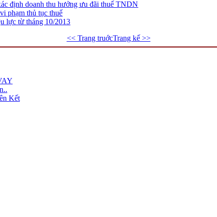
ác định doanh thu hưởng ưu đãi thuế TNDN
 vi phạm thủ tục thuế
ệu lực từ tháng 10/2013
<< Trang truớc
Trang kế >>
VAY
n..
ên Kết