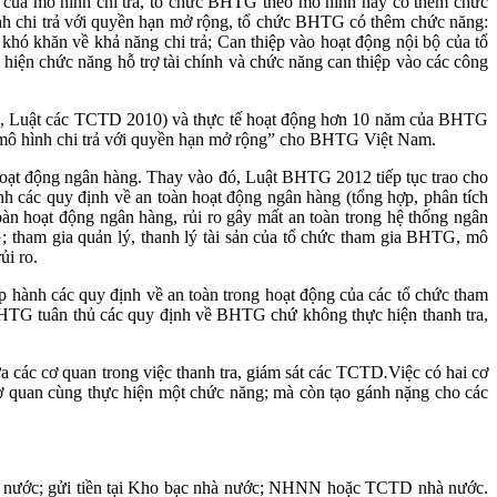
g của mô hình chi trả, tổ chức BHTG theo mô hình này có thêm chức
hình chi trả với quyền hạn mở rộng, tổ chức BHTG có thêm chức năng:
hó khăn về khả năng chi trả; Can thiệp vào hoạt động nội bộ của tổ
 hiện chức năng hỗ trợ tài chính và chức năng can thiệp vào các công
010, Luật các TCTD 2010) và thực tế hoạt động hơn 10 năm của BHTG
 “mô hình chi trả với quyền hạn mở rộng” cho BHTG Việt Nam.
hoạt động ngân hàng. Thay vào đó, Luật BHTG 2012 tiếp tục trao cho
 các quy định về an toàn hoạt động ngân hàng (tổng hợp, phân tích
n hoạt động ngân hàng, rủi ro gây mất an toàn trong hệ thống ngân
; tham gia quản lý, thanh lý tài sản của tổ chức tham gia BHTG, mô
ủi ro.
ấp hành các quy định về an toàn trong hoạt động của các tổ chức tham
 BHTG tuân thủ các quy định về BHTG chứ không thực hiện thanh tra,
 các cơ quan trong việc thanh tra, giám sát các TCTD
.
Việc có hai cơ
cơ quan cùng thực hiện một chức năng; mà còn tạo gánh nặng cho các
à nước; gửi tiền tại Kho bạc nhà nước; NHNN hoặc TCTD nhà nước.