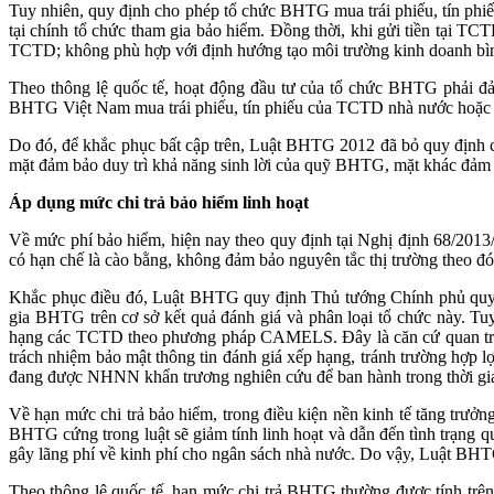
Tuy nhiên, quy định cho phép tổ chức BHTG mua trái phiếu, tín phi
tại chính tổ chức tham gia bảo hiểm. Đồng thời, khi gửi tiền tại T
TCTD; không phù hợp với định hướng tạo môi trường kinh doanh bình
Theo thông lệ quốc tế, hoạt động đầu tư của tổ chức BHTG phải đả
BHTG Việt Nam mua trái phiếu, tín phiếu của TCTD nhà nước hoặc gử
Do đó, để khắc phục bất cập trên, Luật BHTG 2012 đã bỏ quy định 
mặt đảm bảo duy trì khả năng sinh lời của quỹ BHTG, mặt khác đảm
Áp dụng mức chi trả bảo hiểm linh hoạt
Về mức phí bảo hiểm, hiện nay theo quy định tại Nghị định 68/201
có hạn chế là cào bằng, không đảm bảo nguyên tắc thị trường theo đó
Khắc phục điều đó, Luật BHTG quy định Thủ tướng Chính phủ qu
gia BHTG trên cơ sở kết quả đánh giá và phân loại tổ chức này. Tuy
hạng các TCTD theo phương pháp CAMELS. Đây là căn cứ quan trọng 
trách nhiệm bảo mật thông tin đánh giá xếp hạng, tránh trường hợp
đang được NHNN khẩn trương nghiên cứu để ban hành trong thời gia
Về hạn mức chi trả bảo hiểm, trong điều kiện nền kinh tế tăng trưởn
BHTG cứng trong luật sẽ giảm tính linh hoạt và dẫn đến tình trạng qu
gây lãng phí về kinh phí cho ngân sách nhà nước. Do vậy, Luật BHT
Theo thông lệ quốc tế, hạn mức chi trả BHTG thường được tính trên 