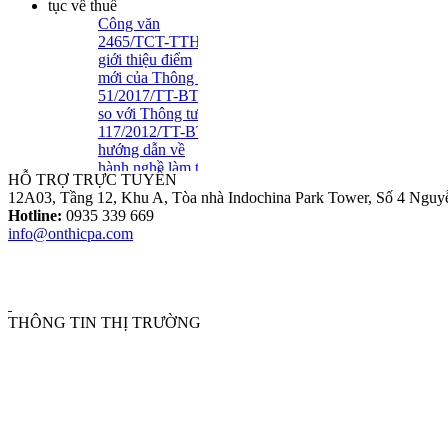
Công văn
2465/TCT-TTHT
giới thiệu điểm
mới của Thông tư
51/2017/TT-BTC
so với Thông tư
117/2012/TT-BTC
hướng dẫn về
hành nghề làm thủ
HỖ TRỢ TRỰC TUYẾN
tục về thuế
12A03, Tầng 12, Khu A, Tòa nhà Indochina Park Tower, Số 4 Nguy
Tuyển Dụng Trợ Lý Kiểm
Hotline:
0935 339 669
Toán Năm 2016
info@onthicpa.com
Thông tư số
39/2014/TT-BTC:
THÔNG TIN THỊ TRƯỜNG
Một số quy định
mới về hóa đơn..
Loại Trừ Giao
Dịch Nội Bộ Giữa