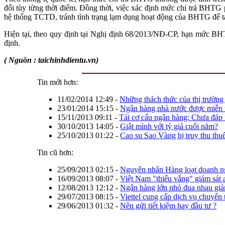
đổi tùy từng thời điểm. Đồng thời, việc xác định mức chi trả BHTG 
hệ thống TCTD, tránh tình trạng lạm dụng hoạt động của BHTG để tạo
Hiện tại, theo quy định tại Nghị định 68/2013/NĐ-CP, hạn mức BH
định.
( Nguồn : taichinhdientu.vn)
Tin mới hơn:
11/02/2014 12:49
-
Những thách thức của thị trường
23/01/2014 15:15
-
Ngân hàng nhà nước được miễn t
15/11/2013 09:11
-
Tái cơ cấu ngân hàng: Chưa đáp
30/10/2013 14:05
-
Giật mình với tỷ giá cuối năm?
25/10/2013 01:22
-
Cao su Sao Vàng bị truy thu thu
Tin cũ hơn:
25/09/2013 02:15
-
Nguyên nhân Hàng loạt doanh ng
16/09/2013 08:07
-
Việt Nam "thiếu vắng" giám sát a
12/08/2013 12:12
-
Ngân hàng lớn nhỏ đua nhau gi
29/07/2013 08:15
-
Viettel cung cấp dịch vụ chuyển
29/06/2013 01:32
-
Nên gửi tiết kiệm hay đầu tư ?