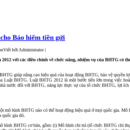
cho Bảo hiểm tiền gửi
Viết bởi Administrator |
 2012 với các điều chỉnh về chức năng, nhiệm vụ của BHTG có th
BHTG giúp nâng cao hiệu quả của hoạt động BHTG, bảo vệ quyền lợi 
qua Luật BHTG. Luật BHTG 2012 là một bước tiến lớn trong việc ho
nhà nước đối với BHTG, năng lực thực sự của tổ chức BHTG, lợi ích
ột mô hình BHTG nào có thể hoạt động hiệu quả ở mọi quốc gia. Mô h
h quốc gia đó.
3 mô hình BHTG cơ bản, gồm: (i) Mô hình chi trả (tổ chức BHTG chỉ t