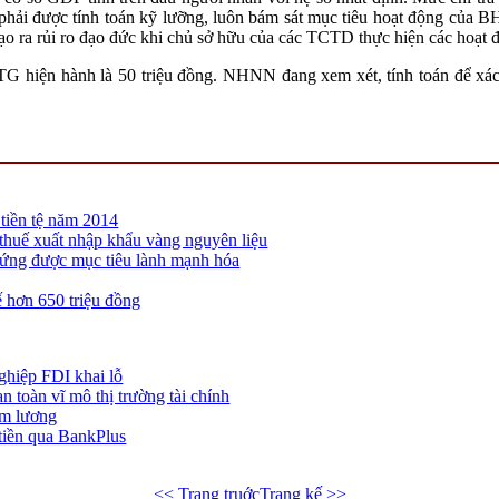
phải được tính toán kỹ lưỡng, luôn bám sát mục tiêu hoạt động của BHT
 ra rủi ro đạo đức khi chủ sở hữu của các TCTD thực hiện các hoạt độn
TG hiện hành là 50 triệu đồng. NHNN đang xem xét, tính toán để xá
 tiền tệ năm 2014
huế xuất nhập khẩu vàng nguyên liệu
 ứng được mục tiêu lành mạnh hóa
ế hơn 650 triệu đồng
hiệp FDI khai lỗ
n toàn vĩ mô thị trường tài chính
ảm lương
 tiền qua BankPlus
<< Trang truớc
Trang kế >>