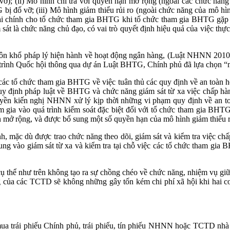
vỡ); (ii) Mô hình chi trả với quyền hạn mở rộng (ngoài các chức năn
G bị đổ vỡ; (iii) Mô hình giảm thiểu rủi ro (ngoài chức năng của mô 
ài chính cho tổ chức tham gia BHTG khi tổ chức tham gia BHTG gặp k
t là chức năng chủ đạo, có vai trò quyết định hiệu quả của việc thực
 khuôn khổ pháp lý hiện hành về hoạt động ngân hàng, (Luật NHNN 2
hi trình Quốc hội thông qua dự án Luật BHTG, Chính phủ đã lựa chọn
ác tổ chức tham gia BHTG về việc tuân thủ các quy định về an toàn 
y định pháp luật về BHTG và chức năng giám sát từ xa việc chấp hành
yền kiến nghị NHNN xử lý kịp thời những vi phạm quy định về an toà
gia vào quá trình kiểm soát đặc biệt đối với tổ chức tham gia BHTG
mở rộng, và được bổ sung một số quyền hạn của mô hình giảm thiểu r
h, mặc dù được trao chức năng theo dõi, giám sát và kiểm tra việc ch
ng vào giám sát từ xa và kiểm tra tại chỗ việc các tổ chức tham gia
 thể như trên không tạo ra sự chồng chéo về chức năng, nhiệm vụ giữa
ng của các TCTD sẽ không những gây tốn kém chi phí xã hội khi hai 
a trái phiếu Chính phủ, trái phiếu, tín phiếu NHNN hoặc TCTD nh