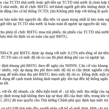
ếu của TCTD nhà nước hoặc gửi tiền tại TCTD nhà nước là chưa hợp lý 
CTD nhà nước, thì tổ chức BHTG trở thành người gửi tiền không được b
 đẳng cho cả hệ thống TCTD; (iii) Không phù hợp với thông lệ quốc 
m bảo tuân thủ nguyên tắc đầu tiên và quan trọng nhất là bảo toàn 
i tiền tại TCTD nhà nước là hoàn toàn đi ngược lại nguyên tắc này.
cho phép tổ chức BHTG mua trái phiếu, tín phiếu của TCTD nhà nước, 
 bảo tính ổn định và an toàn của quỹ BHTG.
3/NĐ-CP, phí BHTG được áp dụng với mức 0,15% trên tổng số dư tiền
 TCTD nào có mức độ rủi ro cao thì phải đóng phí cao và ngược lại.
y định khung phí BHTG theo đề nghị của NHNN. Căn cứ vào khung
 nhiên, việc áp dụng thu phí theo mức độ rủi ro cần được nghiên cứu
để triển khai thu phí BHTG theo mức độ rủi ro. Đồng thời, một yếu 
 lợi dụng để cạnh tranh không lành mạnh gây tổn hại đến hệ thống ngâ
n tới.
g với tốc độ nhanh, các điều kiện kinh tế - xã hội, mức thu nhập của n
y định trong luật không theo kịp sự thay đổi của thực tiễn, trong khi
G 2012 đã trao quyền cho Thủ tướng Chính phủ quy định hạn mức trả 
cơ sở GDP tính trên đầu người nhân với hệ số nhất định. Mức chi trả