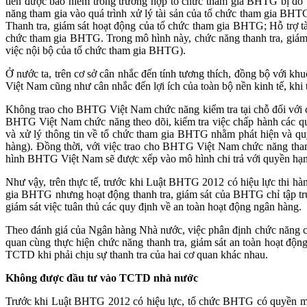
tiền được bảo hiểm trong trường hợp tổ chức tham gia BHTG bị đổ 
năng tham gia vào quá trình xử lý tài sản của tổ chức tham gia BHT
Thanh tra, giám sát hoạt động của tổ chức tham gia BHTG; Hỗ trợ t
chức tham gia BHTG. Trong mô hình này, chức năng thanh tra, giám sá
việc nội bộ của tổ chức tham gia BHTG).
Ở nước ta, trên cơ sở cân nhắc đến tính tương thích, đồng bộ với
Việt Nam cũng như cân nhắc đến lợi ích của toàn bộ nền kinh tế, k
Không trao cho BHTG Việt Nam chức năng kiểm tra tại chỗ đối với c
BHTG Việt Nam chức năng theo dõi, kiểm tra việc chấp hành các qu
và xử lý thông tin về tổ chức tham gia BHTG nhằm phát hiện và qu
hàng). Đồng thời, với việc trao cho BHTG Việt Nam chức năng tham 
hình BHTG Việt Nam sẽ được xếp vào mô hình chi trả với quyền hạn 
Như vậy, trên thực tế, trước khi Luật BHTG 2012 có hiệu lực thi hàn
gia BHTG nhưng hoạt động thanh tra, giám sát của BHTG chỉ tập tru
giám sát việc tuân thủ các quy định về an toàn hoạt động ngân hàng.
Theo đánh giá của Ngân hàng Nhà nước, việc phân định chức năng cụ
quan cùng thực hiện chức năng thanh tra, giám sát an toàn hoạt độ
TCTD khi phải chịu sự thanh tra của hai cơ quan khác nhau.
Không được đầu tư vào TCTD nhà nước
Trước khi Luật BHTG 2012 có hiệu lực, tổ chức BHTG có quyền mu