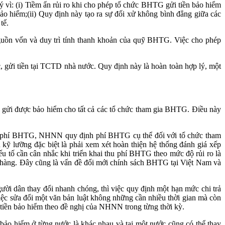
vì: (i) Tiềm ẩn rủi ro khi cho phép tổ chức BHTG gửi tiền bảo hiểm
ảo hiểm;(ii) Quy định này tạo ra sự đối xử không bình đẳng giữa các
tế.
nguồn vốn và duy trì tính thanh khoản của quỹ BHTG. Việc cho phép
gửi tiền tại TCTD nhà nước. Quy định này là hoàn toàn hợp lý, một
 gửi được bảo hiểm cho tất cả các tổ chức tham gia BHTG. Điều này
 phí BHTG, NHNN quy định phí BHTG cụ thể đối với tổ chức tham
 kỹ lưỡng đặc biệt là phải xem xét hoàn thiện hệ thống đánh giá xếp
tố cần cân nhắc khi triển khai thu phí BHTG theo mức độ rủi ro là
n hàng. Đây cũng là vấn đề đổi mới chính sách BHTG tại Việt Nam và
gười dân thay đổi nhanh chóng, thì việc quy định một hạn mức chi trả
 việc sửa đổi một văn bản luật không những cần nhiều thời gian mà còn
tiền bảo hiểm theo đề nghị của NHNN trong từng thời kỳ.
 bảo hiểm ở từng nước là khác nhau và tại một nước cũng có thể thay