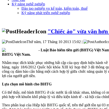
Kỹ năng nghề nghiệp
Đào tạo nghiệp vụ kế toán, kiểm toán, thuế
Kỹ năng phát triển nghề nghiệp
"Chiếc áo" vừa vặn hơn 
Thứ năm, 17 Tháng 10 2013 15:02 |
- Luật Bảo hiểm tiền gửi (BHTG) Việt Nam
BHTG Việt Nam.
Nhằm mục đích khắc phục những bất cập của quy định hiện hành về 
hàng, ngày 18/6/2012 Quốc hội khóa XIII kỳ họp
thứ 3 đã thông 
công cụ đảm bảo cân bằng một cách hợp lý giữa chức năng quản lý 
lợi của người gửi tiền.
Lựa chọn
mô hình
cho
BHTG
Có thể thấy, mô hình BHTG ở các nước là rất khác nhau, không có m
phù hợp với khuôn khổ pháp lý và điều kiện kinh tế - xã hội của chín
Theo phân loại của Hiệp hội BHTG quốc tế, trên thế giới tồn tại 0