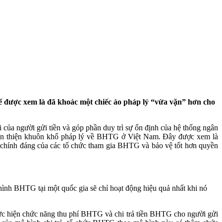
ể được xem là đã khoác một chiếc áo pháp lý “vừa vặn” hơn cho
của người gửi tiền và góp phần duy trì
sự ổn định của hệ thống ngân
àn thiện khuôn khổ pháp lý về BHTG ở Việt Nam. Đây được xem là
 chính đáng của các tổ chức tham gia BHTG và bảo vệ tốt hơn quyền
ình BHTG tại một quốc gia sẽ chỉ hoạt động hiệu quả nhất khi nó
hực hiện chức năng thu phí BHTG và chi trả tiền BHTG cho người gửi