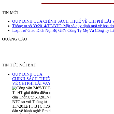
TIN MỚI
QUY ĐỊNH CỦA CHÍNH SÁCH THUẾ VỀ CHI PHÍ LÃI 
Thông tư số 39/2014/TT-BTC: Một số quy định mới về hóa đơ
Loại Trừ Giao Dịch Nội Bộ Giữa Công Ty Mẹ Và Công Ty Li
QUẢNG CÁO
TIN TỨC NỔI BẬT
QUY ĐỊNH CỦA
CHÍNH SÁCH THUẾ
VỀ CHI PHÍ LÃI VAY