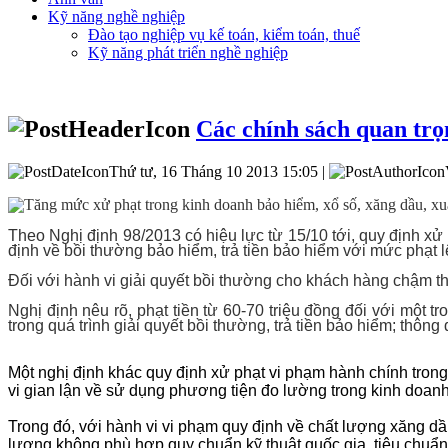
Kỹ năng nghề nghiệp
Đào tạo nghiệp vụ kế toán, kiểm toán, thuế
Kỹ năng phát triển nghề nghiệp
Các chính sách quan trọn
Thứ tư, 16 Tháng 10 2013 15:05 |
Tăng mức xử phạt trong kinh doanh bảo hiểm, xổ số, xăng dầu, xu
Theo Nghị định 98/2013 có hiệu lực từ 15/10 tới, quy định xử
định về bồi thường bảo hiểm, trả tiền bảo hiểm với mức phạt lê
Đối với hành vi giải quyết bồi thường cho khách hàng chậm the
Nghị định nêu rõ, phạt tiền từ 60-70 triệu đồng đối với một t
trong quá trình giải quyết bồi thường, trả tiền bảo hiểm; thôn
Một nghị định khác quy định xử phạt vi phạm hành chính trong
vi gian lận về sử dụng phương tiện đo lường trong kinh doanh
Trong đó, với hành vi vi phạm quy định về chất lượng xăng dầu 
lượng không phù hợp quy chuẩn kỹ thuật quốc gia, tiêu chuẩ