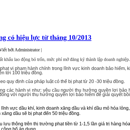
g có hiệu lực từ tháng 10/2013
Viết bởi Administrator |
ất khẩu lao động bỏ trốn, mức phí mớ đăng ký thành lập doanh nghiệp…
 phạt vi phạm hành chính trong lĩnh vực kinh doanh bảo hiểm, 
n tới 100 triệu đồng.
o quy định của pháp luật có thể bị phạt từ 20 -30 triệu đồng.
rong các hành vi như: yêu cầu người thụ hưởng quyền lợi bảo hi
g đồng với người thụ hưởng quyền lợi bảo hiểm để giải quyết bồi
 lĩnh vực dầu khí, kinh doanh xăng dầu và khí dầu mỏ hóa lỏng
 xăng dầu sẽ bị phạt đến 50 triệu đồng.
lưu thông trên thị trường phạt tiền từ 1-1,5 lần giá trị hàng hó
n công bố áp dụng.