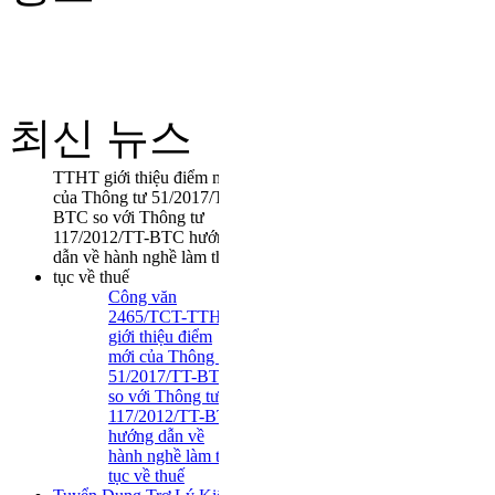
QUY ĐỊNH CỦA
CHÍNH SÁCH THUẾ
VỀ CHI PHÍ LÃI VAY
최신 뉴스
Công văn
2465/TCT-TTHT
giới thiệu điểm
mới của Thông tư
51/2017/TT-BTC
so với Thông tư
117/2012/TT-BTC
hướng dẫn về
hành nghề làm thủ
tục về thuế
Tuyển Dụng Trợ Lý Kiểm
Toán Năm 2016