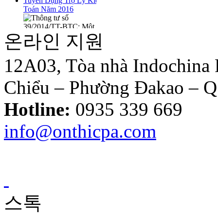
Thông tư số
39/2014/TT-BTC:
Một số quy định
온라인 지원
mới về hóa đơn..
12A03, Tòa nhà Indochina
Loại Trừ Giao
Chiểu – Phường Đakao – 
Dịch Nội Bộ Giữa
Công Ty Mẹ Và
Công Ty Liên Kết
Hotline:
0935 339 669
info@onthicpa.com
Thông tư
10/2014/TT-
NHNN sửa đổi
Quyết định
479/2004/QĐ-
NHNN
스톡