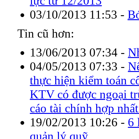
lực từ 12/2013
03/10/2013 11:53
-
Bó
Tin cũ hơn:
13/06/2013 07:34
-
Nh
04/05/2013 07:33
-
Nế
thực hiện kiểm toán cô
KTV có được ngoại tr
cáo tài chính hợp nhất
19/02/2013 10:26
-
6 
quản lý quỹ