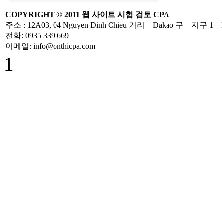
COPYRIGHT ©
2011
웹 사이트
시험
검토
CPA
주소
: 12A03, 04 Nguyen Dinh Chieu
거리
– Dakao
구
–
지구 1
–
전화
: 0935 339 669
TT 219/2013/TT-
이메일
: info@onthicpa.com
BTC hướng dẫn
thi hành Luật thuế
1
GTGT và
NĐ209/2013/NĐ-
CP
Hướng Dẫn Quyết
Toán Thuế TNCN
( PIT) Năm 2013