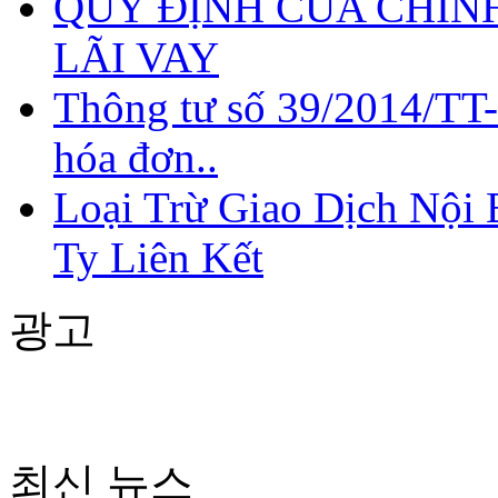
QUY ĐỊNH CỦA CHÍNH
LÃI VAY
Thông tư số 39/2014/TT
hóa đơn..
Loại Trừ Giao Dịch Nội
Ty Liên Kết
QUY ĐỊNH CỦA
CHÍNH SÁCH THUẾ
VỀ CHI PHÍ LÃI VAY
광고
Công văn
최신 뉴스
2465/TCT-TTHT
giới thiệu điểm