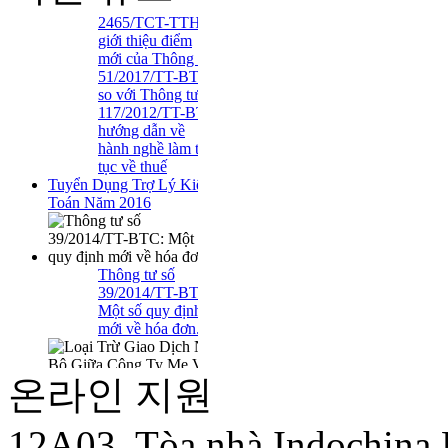
mới của Thông tư
51/2017/TT-BTC
so với Thông tư
117/2012/TT-BTC
hướng dẫn về
hành nghề làm thủ
tục về thuế
Tuyển Dụng Trợ Lý Kiểm
Toán Năm 2016
Thông tư số
39/2014/TT-BTC:
Một số quy định
mới về hóa đơn..
Loại Trừ Giao
Dịch Nội Bộ Giữa
온라인 지원
Công Ty Mẹ Và
Công Ty Liên Kết
12A03, Tòa nhà Indochina