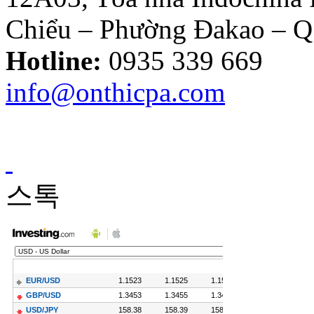
Chiểu – Phường Đakao – 
Thông tư
10/2014/TT-
Hotline:
0935 339 669
NHNN sửa đổi
Quyết định
info@onthicpa.com
479/2004/QĐ-
NHNN
Công Văn
586/TCT-CS
스톡
Hướng dẫn các nội
dung chính sách
mới về thuế
GTGT
Hóa Đơn Bị Sai
Sót Nhỏ Vẫn
Được Chấp Nhận