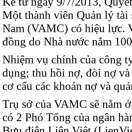
Kể từ ngày 9/7/2013, Quyế
Một thành viên Quản lý tài 
Nam (VAMC) có hiệu lực. 
đồng do Nhà nước nắm 10
Nhiệm vụ chính của công ty
dụng; thu hồi nợ, đòi nợ và
cơ cấu các khoản nợ và quả
Trụ sở của VAMC sẽ nằm ở 
có 2 Phó Tổng của ngân hà
Bưu điện Liên Việt (LienVi