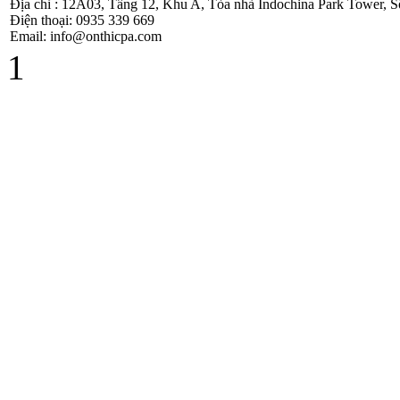
Địa chỉ : 12A03, Tầng 12, Khu A, Tòa nhà Indochina Park Tower,
thi hành Luật thuế
Điện thoại: 0935 339 669
GTGT và
Email: info@onthicpa.com
NĐ209/2013/NĐ-
1
CP
Hướng Dẫn Quyết
Toán Thuế TNCN
( PIT) Năm 2013