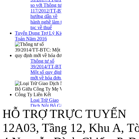
hành nghề làm thủ
tục về thuế
Tuyển Dụng Trợ Lý Kiểm
Toán Năm 2016
Thông tư số
39/2014/TT-BTC:
Một số quy định
mới về hóa đơn..
Loại Trừ Giao
Dịch Nội Bộ Giữa
Công Ty Mẹ Và
Công Ty Liên Kết
HỖ TRỢ TRỰC TUYẾN
12A03, Tầng 12, Khu A, Tò
Thông tư
10/2014/TT-
NHNN sửa đổi