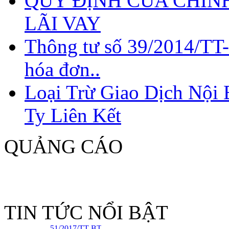
QUY ĐỊNH CỦA CHÍNH
LÃI VAY
Thông tư số 39/2014/TT
hóa đơn..
QUY ĐỊNH CỦA
CHÍNH SÁCH THUẾ
VỀ CHI PHÍ LÃI VAY
Loại Trừ Giao Dịch Nội
Ty Liên Kết
QUẢNG CÁO
Công văn
2465/TCT-TTHT
giới thiệu điểm
mới của Thông tư
51/2017/TT-BTC
so với Thông tư
TIN TỨC NỔI BẬT
117/2012/TT-BTC
hướng dẫn về