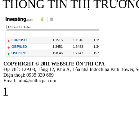
THÔNG TIN THỊ TRƯỜN
dung chính sách
mới về thuế
GTGT
Hóa Đơn Bị Sai
Sót Nhỏ Vẫn
Được Chấp Nhận
COPYRIGHT ©
2011 WEBSITE ÔN THI CPA
Địa chỉ : 12A03, Tầng 12, Khu A, Tòa nhà Indochina Park Tower,
Điện thoại: 0935 339 669
TT 219/2013/TT-
Email: info@onthicpa.com
BTC hướng dẫn
1
thi hành Luật thuế
GTGT và
NĐ209/2013/NĐ-
CP
Hướng Dẫn Quyết
Toán Thuế TNCN