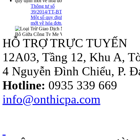
mới về hóa đơn..
Loại Trừ Giao
Dịch Nội Bộ Giữa
Công Ty Mẹ Và
HỖ TRỢ TRỰC TUYẾN
Công Ty Liên Kết
12A03, Tầng 12, Khu A, Tò
4 Nguyễn Đình Chiểu, P. 
Thông tư
10/2014/TT-
Hotline:
0935 339 669
NHNN sửa đổi
Quyết định
479/2004/QĐ-
info@onthicpa.com
NHNN
Công Văn
586/TCT-CS
Hướng dẫn các nội