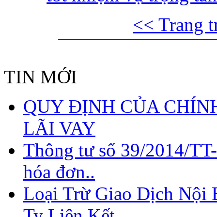
<< Trang t
TIN MỚI
QUY ĐỊNH CỦA CHÍNH
LÃI VAY
Thông tư số 39/2014/TT
hóa đơn..
Loại Trừ Giao Dịch Nội
QUY ĐỊNH CỦA
CHÍNH SÁCH THUẾ
Ty Liên Kết
VỀ CHI PHÍ LÃI VAY