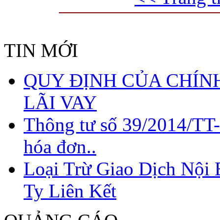
TIN MỚI
QUY ĐỊNH CỦA CHÍNH
LÃI VAY
Thông tư số 39/2014/TT
hóa đơn..
Loại Trừ Giao Dịch Nội
QUY ĐỊNH CỦA
Ty Liên Kết
CHÍNH SÁCH THUẾ
VỀ CHI PHÍ LÃI VAY