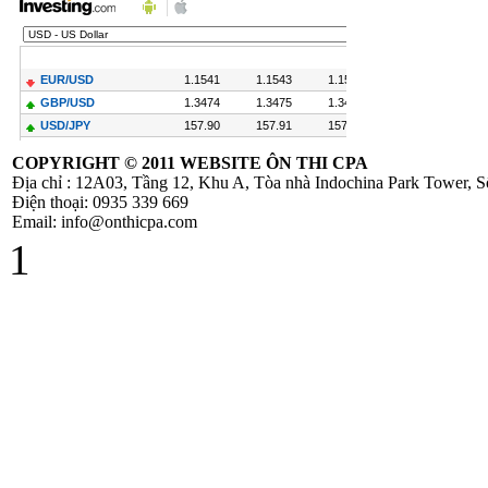
GTGT
Hóa Đơn Bị Sai
Sót Nhỏ Vẫn
Được Chấp Nhận
COPYRIGHT ©
2011 WEBSITE ÔN THI CPA
Địa chỉ : 12A03, Tầng 12, Khu A, Tòa nhà Indochina Park Tower,
Điện thoại: 0935 339 669
Email: info@onthicpa.com
TT 219/2013/TT-
1
BTC hướng dẫn
thi hành Luật thuế
GTGT và
NĐ209/2013/NĐ-
CP
Hướng Dẫn Quyết
Toán Thuế TNCN
( PIT) Năm 2013