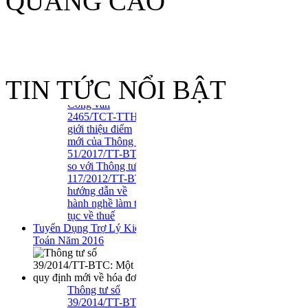
QUẢNG CÁO
Công văn
TIN TỨC NỔI BẬT
2465/TCT-TTHT
giới thiệu điểm
mới của Thông tư
51/2017/TT-BTC
so với Thông tư
117/2012/TT-BTC
hướng dẫn về
hành nghề làm thủ
tục về thuế
Tuyển Dụng Trợ Lý Kiểm
Toán Năm 2016
Thông tư số
39/2014/TT-BTC:
Một số quy định
mới về hóa đơn..