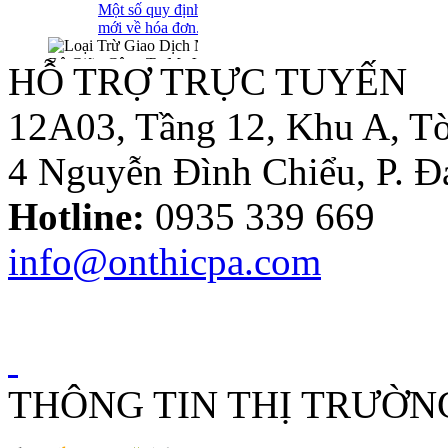
Loại Trừ Giao
Dịch Nội Bộ Giữa
HỖ TRỢ TRỰC TUYẾN
Công Ty Mẹ Và
Công Ty Liên Kết
12A03, Tầng 12, Khu A, Tò
4 Nguyễn Đình Chiểu, P. 
Thông tư
Hotline:
0935 339 669
10/2014/TT-
NHNN sửa đổi
Quyết định
info@onthicpa.com
479/2004/QĐ-
NHNN
Công Văn
586/TCT-CS
THÔNG TIN THỊ TRƯỜN
Hướng dẫn các nội
dung chính sách
mới về thuế