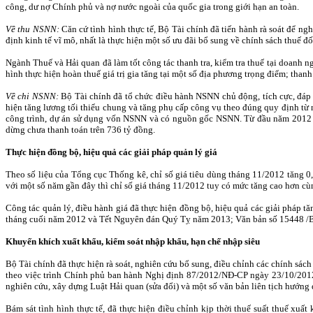
công, dư nợ Chính phủ và nợ nước ngoài của quốc gia trong giới hạn an toàn.
Về thu NSNN:
Căn cứ tình hình thực tế, Bộ Tài chính đã tiến hành rà soát để n
định kinh tế vĩ mô, nhất là thực hiện một số ưu đãi bổ sung về chính sách thuế 
Ngành Thuế và Hải quan đã làm tốt công tác thanh tra, kiểm tra thuế tại doanh n
hình thực hiện hoàn thuế giá trị gia tăng tại một số địa phương trọng điểm; thanh 
Về chi NSNN:
Bộ Tài chính đã tổ chức điều hành NSNN chủ động, tích cực, đáp ứ
hiện tăng lương tối thiểu chung và tăng phụ cấp công vụ theo đúng quy định từ n
công trình, dự án sử dụng vốn NSNN và có nguồn gốc NSNN. Từ đầu năm 2012 đế
dừng chưa thanh toán trên 736 tỷ đồng.
Thực hiện đồng bộ, hiệu quả các giải pháp quản lý giá
Theo số liệu của Tổng cục Thống kê, chỉ số giá tiêu dùng tháng 11/2012 tăng 0
với một số năm gần đây thì chỉ số giá tháng 11/2012 tuy có mức tăng cao hơn 
Công tác quản lý, điều hành giá
đã thực hiện đồng bộ, hiệu quả các giải pháp t
tháng cuối năm 2012 và Tết Nguyên đán Quý Tỵ năm 2013; Văn bản số 15448 /
Khuyến khích xuất khẩu, kiểm soát nhập khẩu, hạn chế nhập siêu
Bộ Tài chính đã thực hiện rà soát, nghiên cứu bổ sung, điều chỉnh các chính sá
theo việc trình Chính phủ ban hành Nghị định 87/2012/NĐ-CP ngày 23/10/2012 q
nghiên cứu, xây dựng Luật Hải quan (sửa đổi) và một số văn bản liên tịch hướng d
Bám sát tình hình thực tế, đã thực hiện điều chỉnh kịp thời thuế suất thuế xuấ