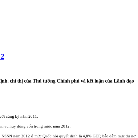
12
định, chỉ thị của Thủ tướng Chính phủ và kết luận của Lãnh đạo
 với cùng kỳ năm 2011.
iệm vụ huy động vốn trong nước năm 2012.
i chi NSNN năm 2012 ở mức Quốc hội quyết định là 4,8% GDP, bảo đảm mức dư nợ