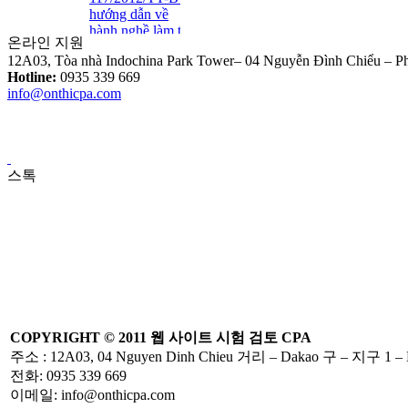
hướng dẫn về
hành nghề làm thủ
온라인 지원
tục về thuế
12A03, Tòa nhà Indochina Park Tower– 04 Nguyễn Đình Chiểu – 
Tuyển Dụng Trợ Lý Kiểm
Hotline:
0935 339 669
Toán Năm 2016
info@onthicpa.com
Thông tư số
39/2014/TT-BTC:
스톡
Một số quy định
mới về hóa đơn..
Loại Trừ Giao
Dịch Nội Bộ Giữa
Công Ty Mẹ Và
Công Ty Liên Kết
COPYRIGHT ©
2011
웹 사이트
시험
검토
CPA
주소
: 12A03, 04 Nguyen Dinh Chieu
거리
– Dakao
구
–
지구 1
–
전화
: 0935 339 669
Thông tư
이메일
: info@onthicpa.com
10/2014/TT-