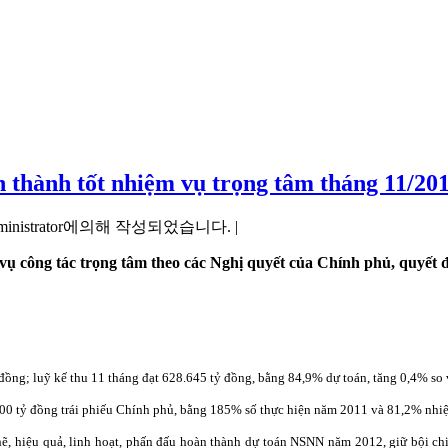
 thành tốt nhiệm vụ trọng tâm tháng 11/20
ministrator에의해 작성되었습니다. |
 vụ công tác trọng tâm theo các Nghị quyết của Chính phủ, quyết 
 đồng; luỹ kế thu 11 tháng đạt 628.645 tỷ đồng, bằng 84,9% dự toán, tăng 0,4% so
.000 tỷ đồng trái phiếu Chính phủ, bằng 185% số thực hiện năm 2011 và 81,2% nh
 chẽ, hiệu quả, linh hoạt, phấn đấu hoàn thành dự toán NSNN năm 2012, giữ bộ