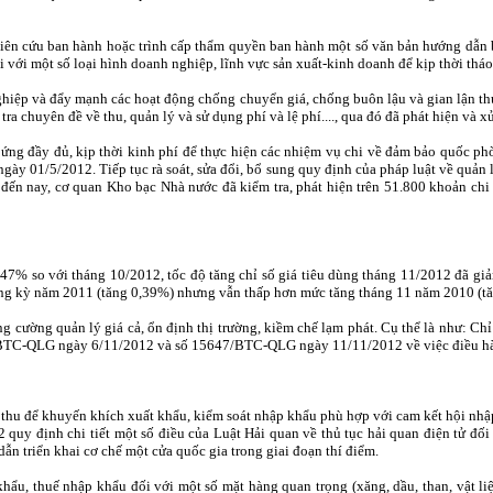
ghiên cứu ban hành hoặc trình cấp thẩm quyền ban hành một số văn bản hướng dẫn 
đối với một số loại hình doanh nghiệp, lĩnh vực sản xuất-kinh doanh để kịp thời th
ghiệp và đẩy mạnh các hoạt động chống chuyển giá, chống buôn lậu và gian lận thư
tra chuyên đề về thu, quản lý và sử dụng phí và lệ phí...., qua đó đã phát hiện và xử
ng đầy đủ, kịp thời kinh phí để thực hiện các nhiệm vụ chi về đảm bảo quốc phòn
gày 01/5/2012. Tiếp tục rà soát, sửa đổi, bổ sung quy định của pháp luật về quản
n nay, cơ quan Kho bạc Nhà nước đã kiểm tra, phát hiện trên 51.800 khoản chi c
,47% so với tháng 10/2012, tốc độ tăng chỉ số giá tiêu dùng tháng 11/2012 đã g
cùng kỳ năm 2011 (tăng 0,39%) nhưng vẫn thấp hơn mức tăng tháng 11 năm 2010 (t
ăng cường quản lý giá cả, ổn định thị trường, kiềm chế lạm phát. Cụ thể là như: C
BTC-QLG ngày 6/11/2012 và số 15647/BTC-QLG ngày 11/11/2012 về việc điều hành
ch thu để khuyến khích xuất khẩu, kiểm soát nhập khẩu phù hợp với cam kết hội nh
uy định chi tiết một số điều của Luật Hải quan về thủ tục hải quan điện tử đố
ẫn triển khai cơ chế một cửa quốc gia trong giai đoạn thí điểm.
t khẩu, thuế nhập khẩu đối với một số mặt hàng quan trọng (xăng, dầu, than, vật 