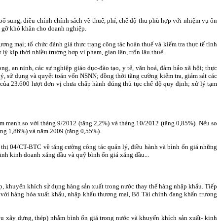
bổ sung, điều chỉnh chính sách về thuế, phí, chế độ thu phù hợp với nhiệm vụ ổn
áo gỡ khó khăn cho doanh nghiệp.
ơng mại; tổ chức đánh giá thực trạng công tác hoàn thuế và kiểm tra thực tế tình
 lý kịp thời nhiều trường hợp vi phạm, gian lận, trốn lậu thuế.
g, an ninh, các sự nghiệp giáo dục-đào tạo, y tế, văn hoá, đảm bảo xã hội; thực
 lý, sử dụng và quyết toán vốn NSNN; đồng thời tăng cường kiểm tra, giám sát các
ủa 23.600 lượt đơn vị chưa chấp hành đúng thủ tục chế độ quy định; xử lý tạm
iảm mạnh so với tháng 9/2012 (tăng 2,2%) và tháng 10/2012 (tăng 0,85%). Nếu so
ăng 1,86%) và năm 2009 (tăng 0,55%).
hỉ thị 04/CT-BTC về tăng cường công tác quản lý, điều hành và bình ổn giá những
 kinh doanh xăng dầu và quỹ bình ổn giá xăng dầu...
ập, khuyến khích sử dụng hàng sản xuất trong nước thay thế hàng nhập khẩu. Tiếp
i với hàng hóa xuất khẩu, nhập khẩu thương mại, Bộ Tài chính đang khẩn trương
liệu xây dựng, thép) nhằm bình ổn giá trong nước và khuyến khích sản xuất- kinh