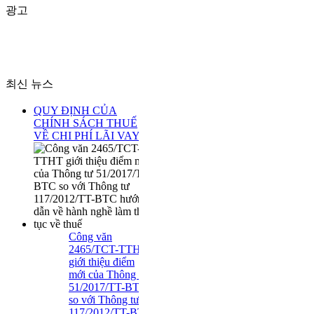
광고
최신 뉴스
QUY ĐỊNH CỦA
CHÍNH SÁCH THUẾ
VỀ CHI PHÍ LÃI VAY
Công văn
2465/TCT-TTHT
giới thiệu điểm
mới của Thông tư
51/2017/TT-BTC
so với Thông tư
117/2012/TT-BTC