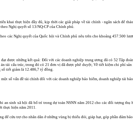
n khai thực hiện đầy đủ, kịp thời các giải pháp về tài chính - ngân sách để tháo
ạn theo Nghị quyết số 13/NQ-CP của Chính phủ.
ế theo các Nghị quyết của Quốc hội và Chính phủ nêu trên cho khoảng 457.500 lượt
 đạt được những kết quả: Đối với các doanh nghiệp trung ương đã có 52 Tập đoàn
 tái cấu trúc, trong đó có 21 đơn vị đã được phê duyệt; Về tiết kiệm chi phí sản
 số tiết giảm là 12.486,7 tỷ đồng.
t số vấn đề tài chính đối với các doanh nghiệp bảo hiểm, doanh nghiệp tái bảo h
 chi an sinh xã hội đã bố trí trong dự toán NSNN năm 2012 cho các đối tượng thụ 
i thực hiện năm 2011.
ồng để cứu trợ cho nhân dân ở những vùng bị thiếu đói, giáp hạt, góp phần đảm bảo