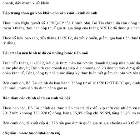
doanh, đẩy mạnh xuất khẩu.
Tập trung tháo gỡ khó khăn cho sản xuất - kinh doanh
Thực hiện Nghị quyết số 13/NQ-CP của Chính phủ, Bộ Tài chính đã chủ động triể
thêm 3 tháng thời hạn nộp thuế giá trị gia tăng của tháng 6/2012 đã được gia h
Theo số liệu báo cáo, đến tháng 11/2012, đã xử lý miễn, giảm, gia hạn tiền thu
tỷ đồng.
Tái cơ cấu nền kinh tế đã có những bước tiến mới
Tính đến tháng 11/2012, kết quả thực hiện tái cơ cấu doanh nghiệp nhà nước đã
được phê duyệt; Đối với các doanh nghiệp địa phương có 23 đơn vị xây dựng đề án
đoàn kinh tế, Tổng công ty nhà nước đăng ký thực hiện tiết giảm chi phí với tổng
Bên cạnh đó, Bộ Tài chính đã ban hành Thông tư số 101/2012/TT-BTC quy định mộ
vật nuôi, thủy sản do dịch bệnh gây ra.
Bảo đảm các chính sách an sinh xã hội
Theo báo cáo, Bộ Tài chính đã thực hiện chi trả đầy đủ, kịp thời các nhiệm vụ
2012 ước khoảng 323.920 tỷ đồng, bằng 35,8% tổng chi NSNN, tăng 33,2% so vớ
Bên cạnh đó, đã xuất cấp 41.376 tấn gạo dự trữ quốc gia trị giá khoảng 413 tỷ đ
( Nguồn : www.taichinhdientu.vn)