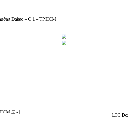
Phường Đakao – Q.1 – TP.HCM
 HCM
도시
LTC Des