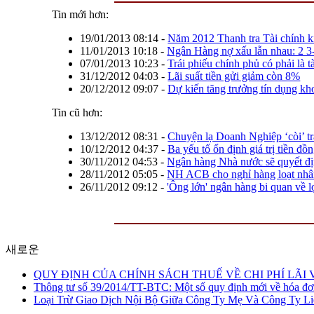
Tin mới hơn:
19/01/2013 08:14
-
Năm 2012 Thanh tra Tài chính kiế
11/01/2013 10:18
-
Ngân Hàng nợ xấu lẫn nhau: 2 3
07/01/2013 10:23
-
Trái phiếu chính phủ có phải là t
31/12/2012 04:03
-
Lãi suất tiền gửi giảm còn 8%
20/12/2012 09:07
-
Dự kiến tăng trưởng tín dụng k
Tin cũ hơn:
13/12/2012 08:31
-
Chuyện lạ Doanh Nghiệp ‘còi’ tr
10/12/2012 04:37
-
Ba yếu tố ổn định giá trị tiền đồ
30/11/2012 04:53
-
Ngân hàng Nhà nước sẽ quyết địn
28/11/2012 05:05
-
NH ACB cho nghỉ hàng loạt nhân
26/11/2012 09:12
-
'Ông lớn' ngân hàng bi quan về 
새로운
QUY ĐỊNH CỦA CHÍNH SÁCH THUẾ VỀ CHI PHÍ LÃI 
Thông tư số 39/2014/TT-BTC: Một số quy định mới về hóa đơ
Loại Trừ Giao Dịch Nội Bộ Giữa Công Ty Mẹ Và Công Ty Li