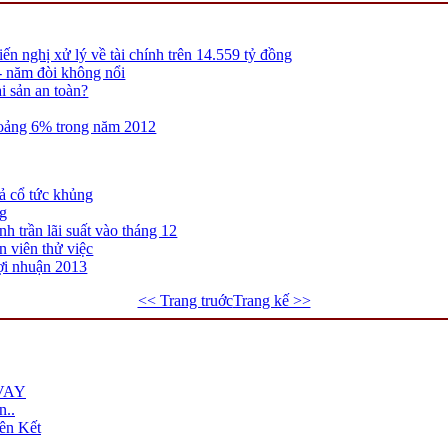
n nghị xử lý về tài chính trên 14.559 tỷ đồng
- năm đòi không nổi
ài sản an toàn?
hoảng 6% trong năm 2012
ả cổ tức khủng
ng
h trần lãi suất vào tháng 12
 viên thử việc
lợi nhuận 2013
<< Trang truớc
Trang kế >>
VAY
n..
ên Kết