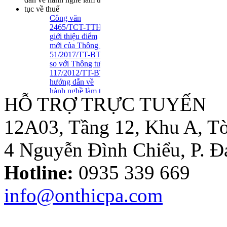
Công văn
2465/TCT-TTHT
giới thiệu điểm
mới của Thông tư
51/2017/TT-BTC
so với Thông tư
117/2012/TT-BTC
hướng dẫn về
hành nghề làm thủ
HỖ TRỢ TRỰC TUYẾN
tục về thuế
Tuyển Dụng Trợ Lý Kiểm
Toán Năm 2016
12A03, Tầng 12, Khu A, Tò
4 Nguyễn Đình Chiểu, P. 
Thông tư số
39/2014/TT-BTC:
Hotline:
0935 339 669
Một số quy định
mới về hóa đơn..
info@onthicpa.com
Loại Trừ Giao