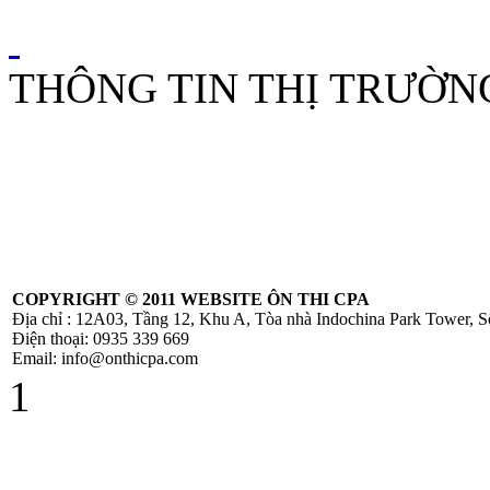
Dịch Nội Bộ Giữa
Công Ty Mẹ Và
Công Ty Liên Kết
THÔNG TIN THỊ TRƯỜN
Thông tư
10/2014/TT-
NHNN sửa đổi
Quyết định
479/2004/QĐ-
NHNN
COPYRIGHT ©
2011 WEBSITE ÔN THI CPA
Địa chỉ : 12A03, Tầng 12, Khu A, Tòa nhà Indochina Park Tower,
Công Văn
Điện thoại: 0935 339 669
586/TCT-CS
Email: info@onthicpa.com
Hướng dẫn các nội
1
dung chính sách
mới về thuế
GTGT