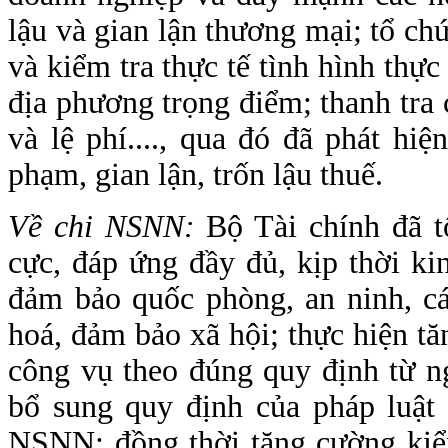
lậu và gian lận thương mại; tổ ch
và kiểm tra thực tế tình hình thực 
địa phương trọng điểm; thanh tra 
và lệ phí...., qua đó đã phát hi
phạm, gian lận, trốn lậu thuế.
Về chi NSNN:
Bộ Tài chính đã 
cực, đáp ứng đầy đủ, kịp thời ki
đảm bảo quốc phòng, an ninh, cá
hoá, đảm bảo xã hội; thực hiện tă
công vụ theo đúng quy định từ ng
bổ sung quy định của pháp luật 
NSNN; đồng thời tăng cường kiểm