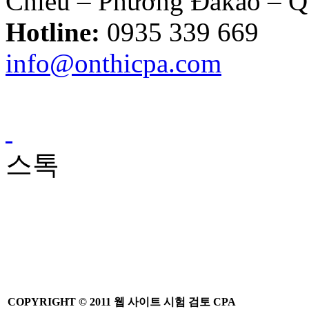
Chiểu – Phường Đakao – 
Thông tư số
39/2014/TT-BTC:
Hotline:
0935 339 669
Một số quy định
mới về hóa đơn..
info@onthicpa.com
Loại Trừ Giao
Dịch Nội Bộ Giữa
Công Ty Mẹ Và
Công Ty Liên Kết
스톡
Thông tư
10/2014/TT-
NHNN sửa đổi
Quyết định
479/2004/QĐ-
NHNN
COPYRIGHT ©
2011
웹 사이트
시험
검토
CPA