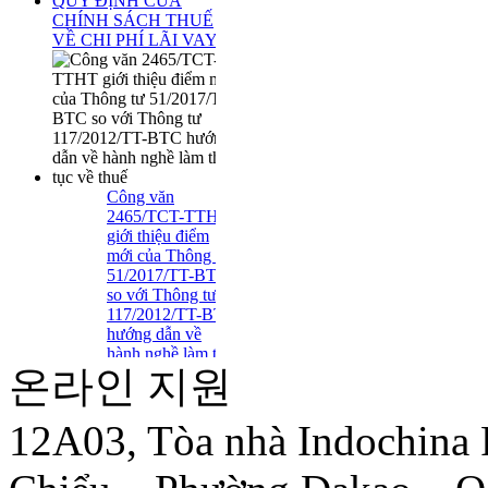
QUY ĐỊNH CỦA
CHÍNH SÁCH THUẾ
VỀ CHI PHÍ LÃI VAY
Công văn
2465/TCT-TTHT
giới thiệu điểm
mới của Thông tư
51/2017/TT-BTC
so với Thông tư
117/2012/TT-BTC
hướng dẫn về
hành nghề làm thủ
온라인 지원
tục về thuế
Tuyển Dụng Trợ Lý Kiểm
Toán Năm 2016
12A03, Tòa nhà Indochina