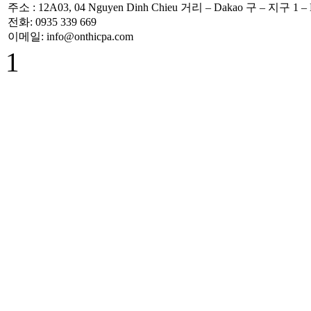
Công Văn
주소
: 12A03, 04 Nguyen Dinh Chieu
거리
– Dakao
구
–
지구 1
–
586/TCT-CS
전화
: 0935 339 669
Hướng dẫn các nội
이메일
: info@onthicpa.com
dung chính sách
1
mới về thuế
GTGT
Hóa Đơn Bị Sai
Sót Nhỏ Vẫn
Được Chấp Nhận
TT 219/2013/TT-
BTC hướng dẫn
thi hành Luật thuế
GTGT và
NĐ209/2013/NĐ-
CP