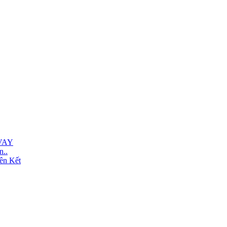
VAY
n..
ên Kết