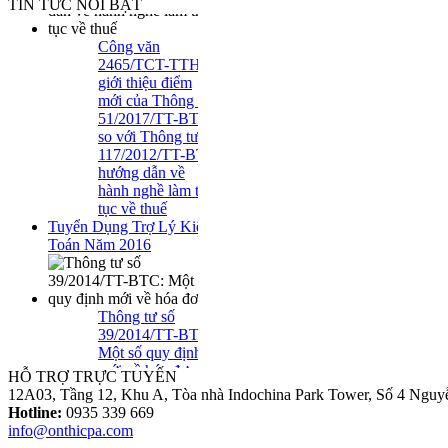
TIN TỨC NỔI BẬT
Công văn
2465/TCT-TTHT
giới thiệu điểm
mới của Thông tư
51/2017/TT-BTC
so với Thông tư
117/2012/TT-BTC
hướng dẫn về
hành nghề làm thủ
tục về thuế
Tuyển Dụng Trợ Lý Kiểm
Toán Năm 2016
Thông tư số
39/2014/TT-BTC:
Một số quy định
mới về hóa đơn..
HỖ TRỢ TRỰC TUYẾN
12A03, Tầng 12, Khu A, Tòa nhà Indochina Park Tower, Số 4 Nguy
Hotline:
0935 339 669
Loại Trừ Giao
info@onthicpa.com
Dịch Nội Bộ Giữa