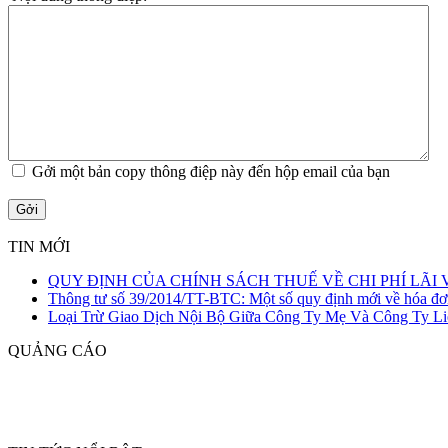
Gởi một bản copy thông điệp này đến hộp email của bạn
Gởi
TIN MỚI
QUY ĐỊNH CỦA CHÍNH SÁCH THUẾ VỀ CHI PHÍ LÃI 
QUY ĐỊNH CỦA
Thông tư số 39/2014/TT-BTC: Một số quy định mới về hóa đơ
CHÍNH SÁCH THUẾ
Loại Trừ Giao Dịch Nội Bộ Giữa Công Ty Mẹ Và Công Ty Li
VỀ CHI PHÍ LÃI VAY
QUẢNG CÁO