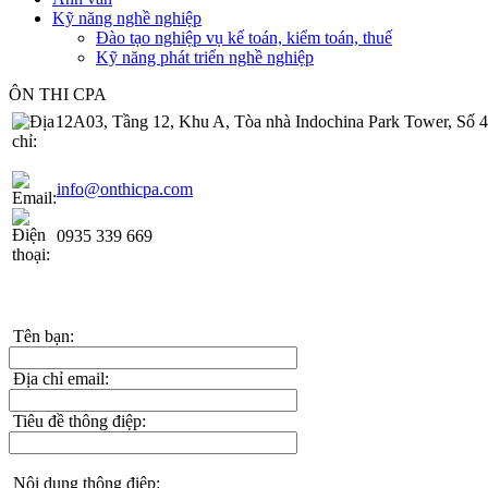
Kỹ năng nghề nghiệp
Đào tạo nghiệp vụ kế toán, kiểm toán, thuế
Kỹ năng phát triển nghề nghiệp
ÔN THI CPA
12A03, Tầng 12, Khu A, Tòa nhà Indochina Park Tower, Số 
info@onthicpa.com
0935 339 669
Tên bạn:
Địa chỉ email:
Tiêu đề thông điệp:
Nội dung thông điệp: